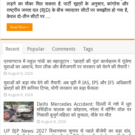
!
लड़ने का मौका मिल सकता है. पार्टी सूत्रों के अनुसार, कांग्रेस और
राघोपुर
राष्ट्रीय जनता दल (RJD) के बीच ज्यादातर सीटों पर समझौता हो गया है,
में
केवल दो-तीन सीटों पर …
तेजस्वी
बनाम
Read More »
किशोर,
कांग्रेस
कितनी
सीटों
पर
Recent
Popular
Comments
Tags
लड़ेगी?
प्रयागराज में राहुल गांधी का महाजुटान : ‘छात्रों की गूंज’ कार्यक्रम में गूंजेगा
युवाओं का आवाज, पेपर लीक और बेरोजगारी पर सरकार को घेरने की तैयारी !
August 8, 2026
युवाओं को बड़ा मंच देने की तैयारी: अब यूपी में IAS, IPS और IFS अधिकारी
छात्रों को देंगे करियर टिप्स, योगी सरकार का बड़ा फैसला
August 8, 2026
Delhi Mercedes Accident: दिल्ली में नशे में धुत
मर्सिडीज चालक का कोहराम, नरेला में मॉर्निंग वॉक पर
निकली बुजुर्ग महिला को कुचला, मौके पर मौत
August 8, 2026
UP BJP News: 2027 विधानसभा चुनाव से पहले बीजेपी का बड़ा दांव,