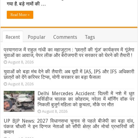
की
गया है. बड़े नामों की …
नई
पारी
Read More »
बीजेपी
के
साथ
शुरू,
Recent
Popular
Comments
Tags
इस
सीट
प्रयागराज में राहुल गांधी का महाजुटान : ‘छात्रों की गूंज’ कार्यक्रम में गूंजेगा
से
लड़
युवाओं का आवाज, पेपर लीक और बेरोजगारी पर सरकार को घेरने की तैयारी !
सकती
August 8, 2026
हैं
चुनाव
युवाओं को बड़ा मंच देने की तैयारी: अब यूपी में IAS, IPS और IFS अधिकारी
छात्रों को देंगे करियर टिप्स, योगी सरकार का बड़ा फैसला
August 8, 2026
Delhi Mercedes Accident: दिल्ली में नशे में धुत
मर्सिडीज चालक का कोहराम, नरेला में मॉर्निंग वॉक पर
निकली बुजुर्ग महिला को कुचला, मौके पर मौत
August 8, 2026
UP BJP News: 2027 विधानसभा चुनाव से पहले बीजेपी का बड़ा दांव,
पंकज चौधरी ने इन दिग्गज नेताओं को सौंपी क्षेत्र और मोर्चा प्रभारियों की
कमान