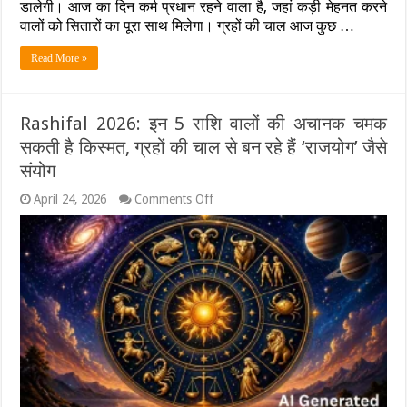
डालेगी। आज का दिन कर्म प्रधान रहने वाला है, जहां कड़ी मेहनत करने
में
गोचर,
वालों को सितारों का पूरा साथ मिलेगा। ग्रहों की चाल आज कुछ …
इन
राशियों
Read More »
की
खुलेगी
किस्मत,
जानें
Rashifal 2026: इन 5 राशि वालों की अचानक चमक
25
सकती है किस्मत, ग्रहों की चाल से बन रहे हैं ‘राजयोग’ जैसे
अप्रैल
2026
संयोग
का
अपना
on
April 24, 2026
Comments Off
भाग्य
Rashifal
2026:
इन
5
राशि
वालों
की
अचानक
चमक
सकती
है
किस्मत,
ग्रहों