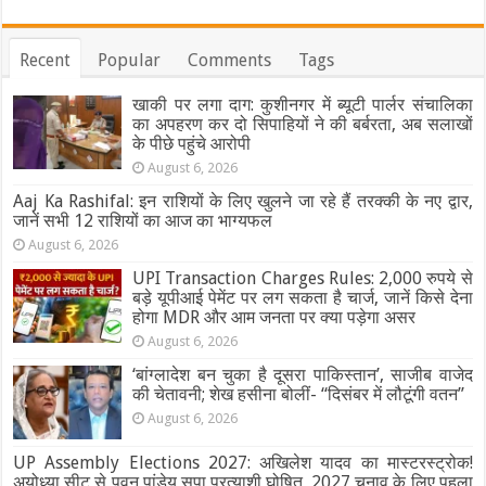
पढ़ें
आज
का
Recent
Popular
Comments
Tags
अपना
राशिफल
खाकी पर लगा दाग: कुशीनगर में ब्यूटी पार्लर संचालिका
का अपहरण कर दो सिपाहियों ने की बर्बरता, अब सलाखों
के पीछे पहुंचे आरोपी
August 6, 2026
Aaj Ka Rashifal: इन राशियों के लिए खुलने जा रहे हैं तरक्की के नए द्वार,
जानें सभी 12 राशियों का आज का भाग्यफल
August 6, 2026
UPI Transaction Charges Rules: 2,000 रुपये से
बड़े यूपीआई पेमेंट पर लग सकता है चार्ज, जानें किसे देना
होगा MDR और आम जनता पर क्या पड़ेगा असर
August 6, 2026
‘बांग्लादेश बन चुका है दूसरा पाकिस्तान’, साजीब वाजेद
की चेतावनी; शेख हसीना बोलीं- “दिसंबर में लौटूंगी वतन”
August 6, 2026
UP Assembly Elections 2027: अखिलेश यादव का मास्टरस्ट्रोक!
अयोध्या सीट से पवन पांडेय सपा प्रत्याशी घोषित, 2027 चुनाव के लिए पहला