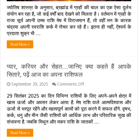
की
चाल
ज्योतिष शास्त्र के अनुसार, ब्रह्मांड में ग्रहों की चाल का एक ऐसा दुर्लभ
से
संयोग बन रहा है, जो कई वर्षों बाद देखने को मिलता है। वर्तमान में ग्रहों के
बन
राजा सूर्य अपनी उच्च राशि मेष में विराजमान हैं, तो वहीं मन के कारक
रहे
चंद्रमा अपनी स्वराशि कर्क में गोचर कर रहे हैं। इतना ही नहीं, ऐश्वर्य के
हैं
‘राजयोग’
प्रदाता शुक्र भी …
जैसे
संयोग
Read More »
प्यार, करियर और सेहत…जानिए क्या कहते हैं आपके
सितारे, पढ़ें आज का अपना राशिफल
on
September 29, 2025
Comments Off
प्यार,
करियर
29 सितंबर 2025 का दिन विभिन्न राशियों के लिए अपने-अपने क्षेत्र में
और
खास ऊर्जा और अवसर लेकर आया है. मेष राशि वाले आत्मविश्वास और
सेहत…
ऊर्जा से भरपूर रहेंगे और महत्वपूर्ण कामों को पूरा करने में सफल होंगे. वृषभ,
जानिए
कर्क, धनु और मीन जैसी राशियों को आर्थिक लाभ और परिवारिक सुख की
क्या
कहते
संभावना है. जबकि मिथुन और मकर राशि के जातकों …
हैं
आपके
Read More »
सितारे,