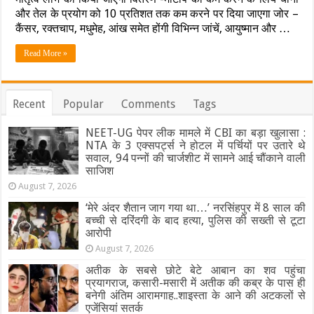
पर
और तेल के प्रयोग को 10 प्रतिशत तक कम करने पर दिया जाएगा जोर –
प्रदेश
भर
कैंसर, रक्तचाप, मधुमेह, आंख समेत होंगी विभिन्न जांचें, आयुष्मान और …
में
महिलाओं,
Read More »
बेटियों
और
परिवार
के
Recent
Popular
Comments
Tags
स्वास्थ्य
परीक्षण
NEET-UG पेपर लीक मामले में CBI का बड़ा खुलासा :
को
चलाया
NTA के 3 एक्सपर्ट्स ने होटल में पर्चियों पर उतारे थे
जाएगा
सवाल, 94 पन्नों की चार्जशीट में सामने आई चौंकाने वाली
अभियान,
साजिश
जानिए
August 7, 2026
क्या
है
‘मेरे अंदर शैतान जाग गया था…’ नरसिंहपुर में 8 साल की
तैयारी
बच्ची से दरिंदगी के बाद हत्या, पुलिस की सख्ती से टूटा
आरोपी
August 7, 2026
अतीक के सबसे छोटे बेटे आबान का शव पहुंचा
प्रयागराज, कसारी-मसारी में अतीक की कब्र के पास ही
बनेगी अंतिम आरामगाह..शाइस्ता के आने की अटकलों से
एजेंसियां सतर्क