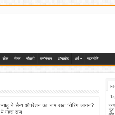
खेल
सेहत
नौकरी
मनोरंजन
ऑफबीट
धर्म
राजनीति
Re
Ta
न्याहू ने सैन्य ऑपरेशन का नाम रखा ‘रोरिंग लायन’?
प्रय
गूंज
 ये गहरा राज
और ब