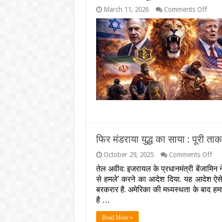
on
March 11, 2026
Comments Off
इजरा
ईरान
युद्ध:
आखि
क्यों
नेतन्या
ने
सैन्य
ऑपरे
का
नाम
रखा
‘रोरिंग
लायन’
बाइबि
फिर मंडराया युद्ध का साया : पूरी त
और
यहूदी
on
October 29, 2025
Comments Off
इतिहा
फिर
तेल अवीव: इजरायल के प्रधानमंत्री बेंजामिन न
से
मंडर
जुड़ा
से हमले’ करने का आदेश दिया. यह आदेश ऐसे
युद्ध
है
का
बरकरार है. अमेरिका की मध्‍यस्‍थता के बा
ये
साय
है …
गहरा
:
राज
पूरी
Read More »
ता