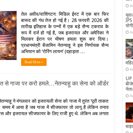
A
यल-
तेल अवीव/वाशिंगटन: मिडिल ईस्ट में एक बार फिर
युवा
बारूद की गंध तेज हो गई है। 28 फरवरी 2026 की
IPS 
र
योग
तारीख इतिहास के पन्नों में एक बड़े सैन्य टकराव के
रूप में दर्ज हो गई है, जब इजरायल और अमेरिका ने
A
हू
मिलकर ईरान पर भीषण हमला शुरू कर दिया।
प्रधानमंत्री बेंजामिन नेतन्याहू ने इस निर्णायक सैन्य
शन
अभियान को ‘रोरिंग लायन’ (दहाड़ता …
Read More »
महिल
A
?
UP 
ल
ाकत से गाजा पर करो हमले…नेतन्‍याहू का सेना को ऑर्डर
बीज
नेता
स
A
ेतन्याहू ने मंगलवार को इजरायली सेना को गाजा में तुरंत ‘पूरी ताकत
ाया
 समय में आया है जब गाजा में सीजफायर तो लागू है लेकिन तनाव
द हमास और इजरायल सीजफायर के लिए राजी हुए थे. लेकिन अब लगता
ा
बाइ
कत
A