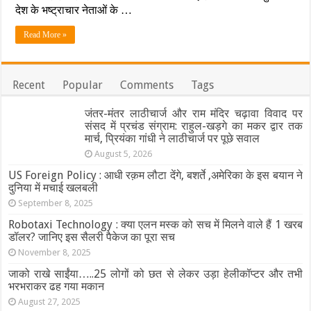
साल
देश के भष्ट्राचार नेताओं के …
के
ओली
Read More »
का
कैसा
रहा
सियासी
Recent
Popular
Comments
Tags
अंदाज….
जंतर-मंतर लाठीचार्ज और राम मंदिर चढ़ावा विवाद पर
संसद में प्रचंड संग्राम: राहुल-खड़गे का मकर द्वार तक
मार्च, प्रियंका गांधी ने लाठीचार्ज पर पूछे सवाल
August 5, 2026
US Foreign Policy : आधी रक़म लौटा देंगे, बशर्ते ,अमेरिका के इस बयान ने
दुनिया में मचाई खलबली
September 8, 2025
Robotaxi Technology : क्या एलन मस्क को सच में मिलने वाले हैं 1 खरब
डॉलर? जानिए इस सैलरी पैकेज का पूरा सच
November 8, 2025
जाको राखे साईंया…..25 लोगों को छत से लेकर उड़ा हेलीकॉप्टर और तभी
भरभराकर ढह गया मकान
August 27, 2025