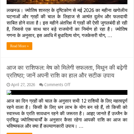
4
शुभ
लखनऊ। ज्योतिष शास्त्र के दृष्टिकोण से मई 2026 का महीना खगोलीय
राजयोग;
घटनाओं और ग्रहों की चाल के लिहाज से अत्यंत दुर्लभ और फलदायी
बरसेगी
साबित होने वाला है। इस महीने अंतरिक्ष में ग्रहों की ऐसी जुगलबंदी हो रही
मां
है, जिससे एक साथ चार बड़े राजयोगों का निर्माण हो रहा है। ज्योतिष
लक्ष्मी
गणना के अनुसार, इस अवधि में बुधादित्य योग, गजकेसरी योग, …
की
असीम
कृपा
Read More »
आज का राशिफल: मेष को मिलेगी सफलता, मिथुन की बढ़ेगी
प्रतिष्ठा; जानें अपनी राशि का हाल और सटीक उपाय
on
April 27, 2026
Comments Off
आज
का
राशिफल:
आज का दिन ग्रहों की चाल के अनुसार सभी 12 राशियों के लिए महत्वपूर्ण
मेष
रहने वाला है। किसी के लिए धन लाभ के योग बन रहे हैं, तो किसी को
को
स्वास्थ्य के प्रति सावधान रहने की जरूरत है। आइए जानते हैं उज्जैन के
मिलेगी
प्रसिद्ध ज्योतिषाचार्यों के अनुसार कैसा रहेगा आपकी राशि का आज का
सफलता,
मिथुन
भविष्यफल और क्या हैं कल्याणकारी उपाय। …
की