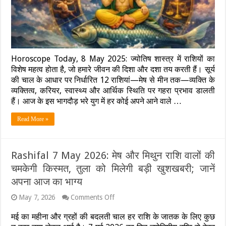
की
किस्मत,
नौकरी
में
प्रमोशन
और
धन
Horoscope Today, 8 May 2025: ज्योतिष शास्त्र में राशियों का
लाभ
विशेष महत्व होता है, जो हमारे जीवन की दिशा और दशा तय करती हैं। सूर्य
के
की चाल के आधार पर निर्धारित 12 राशियां—मेष से मीन तक—व्यक्ति के
प्रबल
व्यक्तित्व, करियर, स्वास्थ्य और आर्थिक स्थिति पर गहरा प्रभाव डालती
योग;
जानें
हैं। आज के इस भागदौड़ भरे युग में हर कोई अपने आने वाले …
अपनी
राशि
Read More »
का
हाल
Rashifal 7 May 2026: मेष और मिथुन राशि वालों की
चमकेगी किस्मत, तुला को मिलेगी बड़ी खुशखबरी; जानें
अपना आज का भाग्य
on
May 7, 2026
Comments Off
Rashifal
7
मई का महीना और ग्रहों की बदलती चाल हर राशि के जातक के लिए कुछ
May