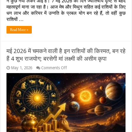
न कुछ नया लेकर आई है। 7 मई 2026 का दिन ज्योतिषीय दृष्टि से बेहद
2026:
महत्वपूर्ण माना जा रहा है। आज मेष और मिथुन सहित कई राशियों के लिए
मेष
और
धन लाभ और करियर में उन्नति के प्रबल योग बन रहे हैं, तो वहीं कुछ
मिथुन
राशियों …
राशि
वालों
Read More »
की
चमकेगी
किस्मत,
तुला
मई 2026 में चमकने वाली है इन राशियों की किस्मत, बन रहे
को
मिलेगी
हैं 4 शुभ राजयोग; बरसेगी मां लक्ष्मी की असीम कृपा
बड़ी
खुशखबरी;
on
May 1, 2026
Comments Off
जानें
मई
अपना
2026
आज
में
का
चमकने
भाग्य
वाली
है
इन
राशियों
की
किस्मत,
बन
रहे
हैं