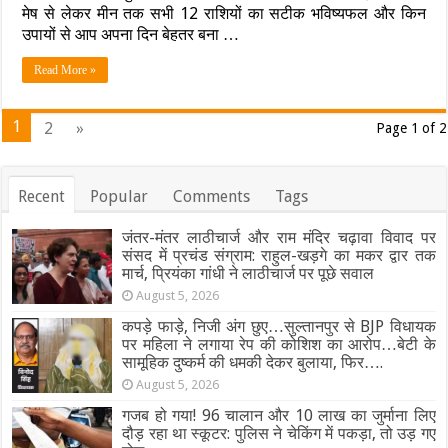
मेष से लेकर मीन तक सभी 12 राशियों का सटीक भविष्यफल और किन
सावधानी
तो
उपायों से आप अपना दिन बेहतर बना …
वृष
को
Read More »
मिलेगी
बड़ी
सफलता,
1
2
»
Page 1 of 2
जानें
आपकी
राशि
के
Recent
Popular
Comments
Tags
लिए
क्या
कहते
जंतर-मंतर लाठीचार्ज और राम मंदिर चढ़ावा विवाद पर
हैं
संसद में प्रचंड संग्राम: राहुल-खड़गे का मकर द्वार तक
सितारे
मार्च, प्रियंका गांधी ने लाठीचार्ज पर पूछे सवाल
August 5, 2026
कपड़े फाड़े, निजी अंग छुए…सुल्तानपुर से BJP विधायक
पर महिला ने लगाया रेप की कोशिश का आरोप…बेटी के
सामूहिक दुष्कर्म की धमकी देकर बुलाया, फिर….
August 5, 2026
गजब हो गया! 96 चालान और 10 लाख का जुर्माना लिए
दौड़ रहा था स्कूटर: पुलिस ने चेकिंग में पकड़ा, तो उड़ गए