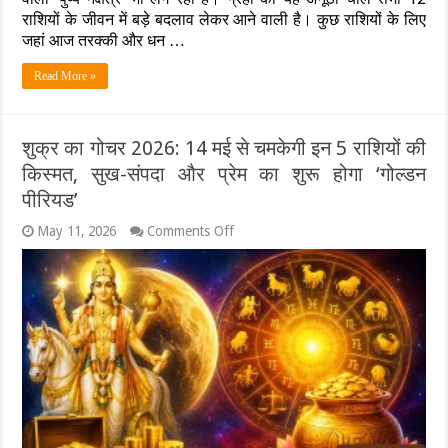
2026:
राशियों के जीवन में बड़े बदलाव लेकर आने वाली है। कुछ राशियों के लिए
कर्क
जहां आज तरक्की और धन …
राशि
में
Read More »
चंद्रमा
का
गोचर,
पुष्य
शुक्र का गोचर 2026: 14 मई से चमकेगी इन 5 राशियों की
नक्षत्र
में
किस्मत, सुख-संपदा और प्रेम का शुरू होगा ‘गोल्डन
चमकेगा
पीरियड’
इन
6
on
May 11, 2026
Comments Off
राशियों
शुक्र
का
का
भाग्य,
गोचर
जानें
2026:
मेष
14
से
मई
मीन
से
का
चमकेगी
भविष्यफल
इन
5
राशियों
की
किस्मत,