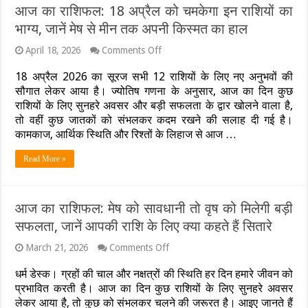
बरसेगी
आज का राशिफल: 18 अप्रैल को चमकेगा इन राशियों का
कृपा,
जानें
भाग्य, जानें मेष से मीन तक अपनी किस्मत का हाल
कैसा
रहेगा
on
April 18, 2026
Comments Off
आपकी
आज
राशि
का
18 अप्रैल 2026 का सूरज सभी 12 राशियों के लिए नए अनुभवों की
का
राशिफल:
सौगात लेकर आया है। ज्योतिष गणना के अनुसार, आज का दिन कुछ
हाल?
18
राशियों के लिए सुनहरे अवसर और बड़ी सफलता के द्वार खोलने वाला है,
अप्रैल
को
तो वहीं कुछ जातकों को संभलकर कदम रखने की सलाह दी गई है।
चमकेगा
कामकाज, आर्थिक स्थिति और रिश्तों के लिहाज से आज …
इन
राशियों
Read More »
का
भाग्य,
जानें
मेष
आज का राशिफल: मेष को सावधानी तो वृष को मिलेगी बड़ी
से
सफलता, जानें आपकी राशि के लिए क्या कहते हैं सितारे
मीन
तक
अपनी
on
March 21, 2026
Comments Off
आज
किस्मत
का
का
धर्म डेस्क। ग्रहों की चाल और नक्षत्रों की स्थिति हर दिन हमारे जीवन को
राशिफल:
हाल
प्रभावित करती है। आज का दिन कुछ राशियों के लिए सुनहरे अवसर
मेष
लेकर आया है, तो कुछ को संभलकर चलने की जरूरत है। आइए जानते हैं
को