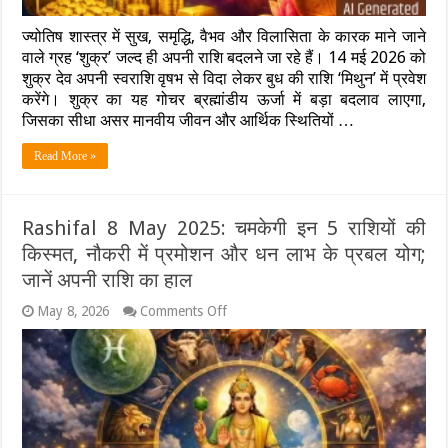
सुख-
संपदा
ज्योतिष शास्त्र में सुख, समृद्धि, वैभव और विलासिता के कारक माने जाने
और
वाले ग्रह ‘शुक्र’ जल्द ही अपनी राशि बदलने जा रहे हैं। 14 मई 2026 को
प्रेम
शुक्र देव अपनी स्वराशि वृषभ से विदा लेकर बुध की राशि ‘मिथुन’ में प्रवेश
का
करेंगे। शुक्र का यह गोचर ब्रह्मांडीय ऊर्जा में बड़ा बदलाव लाएगा,
शुरू
होगा
जिसका सीधा असर मानवीय जीवन और आर्थिक स्थितियों …
‘गोल्डन
पीरियड’
Read More »
Rashifal 8 May 2025: चमकेगी इन 5 राशियों की
किस्मत, नौकरी में प्रमोशन और धन लाभ के प्रबल योग;
जानें अपनी राशि का हाल
on
May 8, 2026
Comments Off
Rashifal
8
May
2025:
चमकेगी
इन
5
राशियों