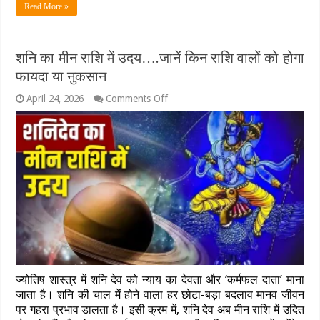
बढ़ेगी
Read More »
प्रतिष्ठा;
जानें
अपनी
राशि
शनि का मीन राशि में उदय….जानें किन राशि वालों को होगा
का
फायदा या नुकसान
हाल
और
on
April 24, 2026
Comments Off
सटीक
शनि
उपाय
का
मीन
राशि
में
उदय….जानें
किन
राशि
वालों
को
होगा
फायदा
या
नुकसान
ज्योतिष शास्त्र में शनि देव को न्याय का देवता और ‘कर्मफल दाता’ माना
जाता है। शनि की चाल में होने वाला हर छोटा-बड़ा बदलाव मानव जीवन
पर गहरा प्रभाव डालता है। इसी क्रम में, शनि देव अब मीन राशि में उदित