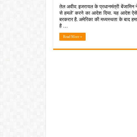
फिर
तेल अवीव: इजरायल के प्रधानमंत्री बेंजामिन न
मंडर
से हमले’ करने का आदेश दिया. यह आदेश ऐसे
युद्ध
का
बरकरार है. अमेरिका की मध्‍यस्‍थता के बा
साय
है …
:
पूरी
Read More »
ता
से
गाज
पर
करो
हम
नेतन्
का
सेना
को
ऑर्