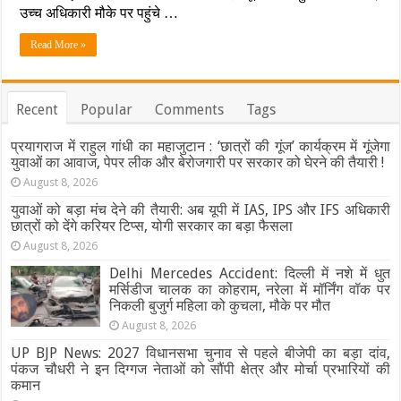
मकान
उच्च अधिकारी मौके पर पहुंचे …
जमींदोज,
पांच
Read More »
लोगों
की
मौत,
कई
Recent
Popular
Comments
Tags
मलबे
में
दबे,
प्रयागराज में राहुल गांधी का महाजुटान : ‘छात्रों की गूंज’ कार्यक्रम में गूंजेगा
रेस्क्यू
युवाओं का आवाज, पेपर लीक और बेरोजगारी पर सरकार को घेरने की तैयारी !
जारी
August 8, 2026
युवाओं को बड़ा मंच देने की तैयारी: अब यूपी में IAS, IPS और IFS अधिकारी
छात्रों को देंगे करियर टिप्स, योगी सरकार का बड़ा फैसला
August 8, 2026
Delhi Mercedes Accident: दिल्ली में नशे में धुत
मर्सिडीज चालक का कोहराम, नरेला में मॉर्निंग वॉक पर
निकली बुजुर्ग महिला को कुचला, मौके पर मौत
August 8, 2026
UP BJP News: 2027 विधानसभा चुनाव से पहले बीजेपी का बड़ा दांव,
पंकज चौधरी ने इन दिग्गज नेताओं को सौंपी क्षेत्र और मोर्चा प्रभारियों की
कमान