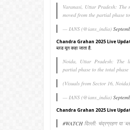
Varanasi, Uttar Pradesh: The m
moved from the partial phase to
— IANS (@ians_india)
Septemb
Chandra Grahan 2025 Live Upda
ब्लड मून कहा जाता है.
Noida, Uttar Pradesh: The lu
partial phase to the total phase
(Visuals from Sector 16, Noida
— IANS (@ians_india)
Septemb
Chandra Grahan 2025 Live Update: दिल्ल
#WATCH
दिल्ली: चंद्रग्रहण या 'ब