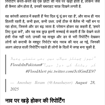
रिपोर्टिंग करते-करते वह एक छोटी सी नाव पर खड़ी होती हैं, लेकिन जैसे
ही कैमरा ऑन होता है, उनकी घबराहट साफ़ दिखने लगती है.
वह कांपती आवाज़ में कहती हैं ‘मेरा दिल यूं यूं कर रहा है’, और साथ ही नाव
हिलती रहती है, कभी इधर, कभी उधर. उन्हें ठीक से बैलेंस भी नहीं बन पा
रहा होता, जिससे और डर बढ़ जाता है. परेशान होकर वह कहती हैं, ‘हमारे
लिए दुआ करें’, और यह सब कुछ इतनी सच्चाई से कहती हैं कि देखने वाले
हंसी रोक नहीं पाते. उनकी यह मासूम और डर से भरी रिपोर्टिंग देखकर
लोगों को कराची के मशहूर रिपोर्टर चांद नवाब की याद आ गई, जिनकी
अलग अंदाज़ वाली रिपोर्टिंग पहले ही लोगों के दिलों में जगह बना चुकी है.
"نیوز چینلز سیلاب میں بھی سنسنی پھیلا
#FloodsInPakistan
کر ریٹنگ کی دوڑ میں!"
#FloodAlert
pic.twitter.com/JctlGmEE97
— Anoshay Ikram (@Anushayer)
August 28,
2025
नाव पर खड़े होकर की रिपोर्टिंग