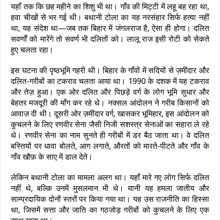
यहाँ तक कि छह महीने का शिशु भी था। गाँव की मिट्टी में लहू बह रहा था,
हवा चीखों से भर गई थी। बथानी टोला का यह नरसंहार सिर्फ हत्या नहीं
था, यह संदेश था—जब तक बिहार में जंगलराज है, ऐसा ही होगा। दलित
सवर्णों को मारेंगे तो सवर्ण भी दलितों को। लालू राज इसी रोटी को सेकते
हुए चलता रहा।
इस घटना की पृष्ठभूमि गहरी थी। बिहार के गाँवों में सदियों से ज़मींदार और
दलित-गरीबों का टकराव चलता आया था। 1990 के दशक में यह टकराव
और तेज़ हुआ। एक ओर दलित और पिछड़े वर्ग के लोग भूमि सुधार और
बेहतर मजदूरी की माँग कर रहे थे। नक्सल आंदोलन ने गरीब किसानों को
आवाज़ दी थी। दूसरी ओर ज़मींदार वर्ग, खासकर भूमिहार, इस आंदोलन को
कुचलने के लिए रणवीर सेना जैसी निजी सशस्त्र सेनाओं का सहारा ले रहे
थे। रणवीर सेना का नाम सुनते ही गरीबों में डर बैठ जाता था। वे दलित
बस्तियों पर धावा बोलते, आग लगाते, औरतों को मारते-पीटते और गाँव के
गाँव खौफ़ के साए में डाल देते।
लेकिन बथानी टोला का मामला अलग था। यहाँ मारे गए लोग सिर्फ दलित
नहीं थे, बल्कि उनमें मुसलमान भी थे। यानी यह हमला जातीय और
साम्प्रदायिक दोनों स्तरों पर किया गया था। यह उस राजनीति का हिस्सा
था, जिसमें सत्ता और जाति का गठजोड़ गरीबों को कुचलने के लिए एक