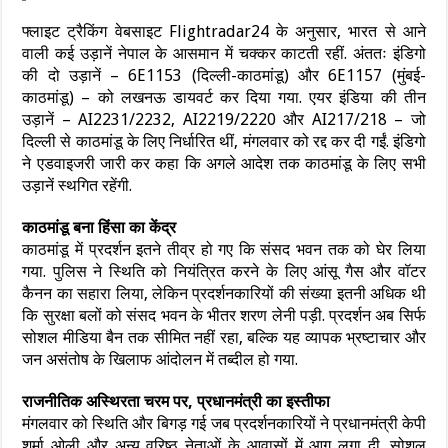
फ्लाइट ट्रैकिंग वेबसाइट Flightradar24 के अनुसार, भारत से आने
वाली कई उड़ानें नेपाल के आसमान में चक्कर काटती रहीं. अंततः इंडिगो
की दो उड़ानें – 6E1153 (दिल्ली-काठमांडू) और 6E1157 (मुंबई-
काठमांडू) – को लखनऊ डायवर्ट कर दिया गया. एयर इंडिया की तीन
उड़ानें – AI2231/2232, AI2219/2220 और AI217/218 – जो
दिल्ली से काठमांडू के लिए निर्धारित थीं, मंगलवार को रद्द कर दी गईं. इंडिगो
ने एडवाइजरी जारी कर कहा कि अगले आदेश तक काठमांडू के लिए सभी
उड़ानें स्थगित रहेंगी.
काठमांडू बना हिंसा का केंद्र
काठमांडू में प्रदर्शन इतने तीव्र हो गए कि संसद भवन तक को घेर लिया
गया. पुलिस ने स्थिति को नियंत्रित करने के लिए आंसू गैस और वॉटर
कैनन का सहारा लिया, लेकिन प्रदर्शनकारियों की संख्या इतनी अधिक थी
कि सुरक्षा बलों को संसद भवन के भीतर शरण लेनी पड़ी. प्रदर्शन अब सिर्फ
सोशल मीडिया बैन तक सीमित नहीं रहा, बल्कि यह व्यापक भ्रष्टाचार और
जन असंतोष के खिलाफ आंदोलन में तब्दील हो गया.
राजनीतिक अस्थिरता चरम पर, प्रधानमंत्री का इस्तीफा
मंगलवार को स्थिति और बिगड़ गई जब प्रदर्शनकारियों ने प्रधानमंत्री केपी
शर्मा ओली और अन्य वरिष्ठ नेताओं के आवासों में आग लगा दी. सोशल