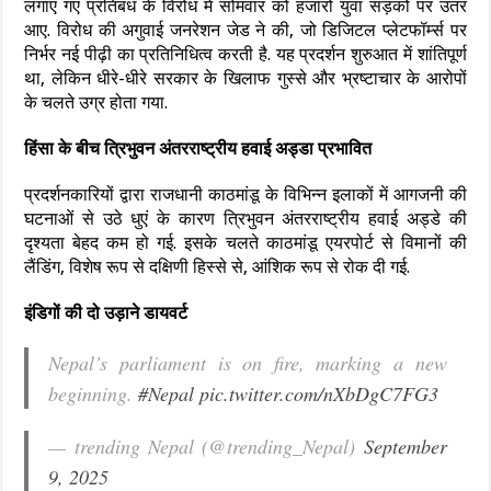
लगाए गए प्रतिबंध के विरोध में सोमवार को हजारों युवा सड़कों पर उतर
आए. विरोध की अगुवाई जनरेशन जेड ने की, जो डिजिटल प्लेटफॉर्म्स पर
निर्भर नई पीढ़ी का प्रतिनिधित्व करती है. यह प्रदर्शन शुरुआत में शांतिपूर्ण
था, लेकिन धीरे-धीरे सरकार के खिलाफ गुस्से और भ्रष्टाचार के आरोपों
के चलते उग्र होता गया.
हिंसा के बीच त्रिभुवन अंतरराष्ट्रीय हवाई अड्डा प्रभावित
प्रदर्शनकारियों द्वारा राजधानी काठमांडू के विभिन्न इलाकों में आगजनी की
घटनाओं से उठे धुएं के कारण त्रिभुवन अंतरराष्ट्रीय हवाई अड्डे की
दृश्यता बेहद कम हो गई. इसके चलते काठमांडू एयरपोर्ट से विमानों की
लैंडिंग, विशेष रूप से दक्षिणी हिस्से से, आंशिक रूप से रोक दी गई.
इंडिगों की दो उड़ाने डायवर्ट
Nepal’s parliament is on fire, marking a new
beginning.
#Nepal
pic.twitter.com/nXbDgC7FG3
— trending Nepal (@trending_Nepal)
September
9, 2025