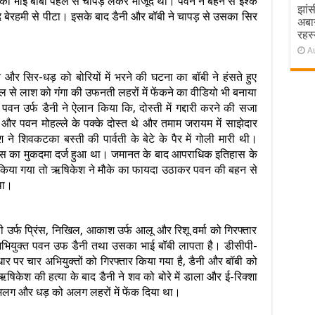
का भाई बॉबी पहले से चापड़ लेकर मौजूद था। पवन ने बहन से इश्क
झांस
ाद बेरहमी से पीटा। इसके बाद डैनी और बॉबी ने चापड़ से उसका सिर
अबा
रहस्
A
और सिर-धड़ को बोरियों में भरने की घटना का बॉबी ने हंसते हुए
से लाश को गंगा की उफनती लहरों में फेंकने का वीडियो भी बनाया
न उर्फ डैनी ने ऐलान किया कि, दोस्ती में गद्दारी करने की सजा
र पवन मोहल्ले के पक्के दोस्त थे और तमाम जरायम में साझेदार
शिवकटका बस्ती की पार्वती के बेटे के पैर में गोली मारी थी।
रयास का मुकदमा दर्ज हुआ था। जमानत के बाद आपराधिक इतिहास के
किया गया तो ऋषिकेश ने मौके का फायदा उठाकर पवन की बहन से
था।
ी उर्फ प्रिंस, निखिल, आकाश उर्फ आलू और रिशू वर्मा को गिरफ्तार
य अभियुक्त पवन उफ डैनी तथा उसका भाई बॉबी लापता है। डीसीपी-
े आधार पर चार अभियुक्तों को गिरफ्तार किया गया है, डैनी और बॉबी को
षिकेश की हत्या के बाद डैनी ने शव को बोरे में डाला और ई-रिक्शा
लग और धड़ को अलग लहरों में फेंक दिया था।