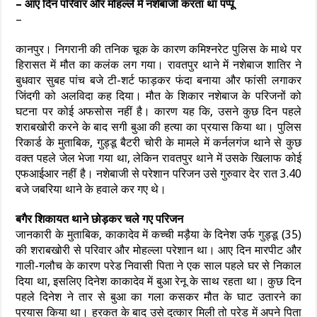
– आए दिन परिवार और मोहल्ले में नशेबाजी करता था पप्पू
–
कानपुर। निगरानी की तनिक चूक के कारण कमिश्नरेट पुलिस के माथे पर
हिरासत में मौत का कलंक लग गया। रावतपुर थाने में नशेबाज शातिर ने
बुधवार सुबह पांच बजे टी-शर्ट फाड़कर फंदा बनाया और फांसी लगाकर
जिंदगी को अलविदा कह दिया। मौत के शिकार नशेबाज के परिजनों को
घटना पर कोई अफसोस नहीं है। कारण यह कि, उसने कुछ दिन पहले
शराबखोरी करने के बाद सगी बुआ की हत्या का प्रयास किया था। पुलिस
रिकार्ड के मुताबिक, गुड्डू बैटरी चोरी के मामले में कर्नलगंज थाने से कुछ
वक्त पहले जेल भेजा गया था, लेकिन रावतपुर थाने में उसके खिलाफ कोई
एफआईआर नहीं है। नशेबाजी से परेशान परिजन उसे गुरुवार देर रात 3.40
बजे जबरिया थाने के हवाले कर गए थे।
बगैर शिकायत थाने छोड़कर चले गए परिजन
जानकारी के मुताबिक, काकादेव में कच्ची मड़ैया के दिनेश उर्फ गुड्डू (35)
की शराबखोरी से परिवार और मोहल्ला परेशान था। आए दिन मारपीट और
गाली-गलौच के कारण परेड निवासी पिता ने एक साल पहले घर से निकाल
दिया था, इसलिए दिनेश काकादेव में बुआ रेनू के साथ रहता था। कुछ दिन
पहले दिनेश ने तार से बुआ का गला कसकर मौत के घाट उतारने का
प्रयास किया था। हरकत के बाद उसे दुत्कार मिली तो परेड में अपने पिता