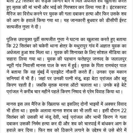
बीती 22 सितंबर को सड़क किनारे बोरे में मिले अर्धजले शव खुलासा करते
हुए मृतक की मां भाभी और भाई को गिरफ्तार कर लिया गया है। इंटरकास्ट
मैरिज का विरोध करने पर युवक की गला दबाकर हत्या और फिर उसके शव
को आग के हवाले किया गया था। यह जानकारी बुधवार को डीसीपी ईस्ट
सत्यजीत गुप्ता ने दी।
पुलिस उपायुक्त पूर्वी सत्यजीत गुप्ता ने घटना का खुलासा करते हुए बताया
कि 22 सितंबर को चकेरी थाना क्षेत्र के मथुरापुर गांव में अज्ञात युवक का
अर्धजला हुआ शव मिला था। युवक की शिनाख्त के लिए सोशल मीडिया का
सहारा लिया गया था। युवक की पहचान फतेहपुर जनपद के जलालपुर
न्यूरी गांव निवासी मानस पाल के रूप में हुई। मृतक के पिता रामचंद्र पाल
ने बताया कि वह मुंबई में प्राइवेट नौकरी करते हैं। उनका एक मकान
सनिगवां में भी है। जहां पर उनकी पत्नी मंजू, बड़ा बेटा प्रांजल और बहू
किरण रहती है। जबकि मृतक मानस ऑटो चलाता था। उनके बड़े बेटे
प्रांजल ने करीब चार महीने पहले किरण निषाद से प्रेम विवाह किया था।
मानस इस लव मैरिज के खिलाफ था इसलिए दोनों भाइयों में अक्सर विवाद
भी होता था। इसके अलावा मानस शराब का भी लती था। इसी दौरान 22
सितंबर को उसकी मां मंजू देवी, भाई प्रांजल और भाभी किरण ने गला
दबाकर उसकी निर्मम हत्या कर दी और शव को चारपाई में बांधकर आग के
हवाले कर दिया। फिर शव को ठिकाने लगाने के उद्देश्य से उसे बोरे में