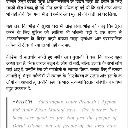
दारूल उलूम देवबंद पहुंचे अफगानिस्तान के विदेश मंत्री को देखने के लिए
उमड़ी भीड़ बेकाबू हो गई. भीड़ इतनी अधिक हो गई थी कि गार्ड ऑफ ऑनर
भी नहीं होने दिया गया. भीड़ ने अमीर खान मुत्तकी की गाड़ी को घेर लिया.
यहां तक कि भीड़ ने सुरक्षा घेरा भी तोड़ दिया. भीड़ को काबू नियंत्रित
करने के लिए पुलिस को लाठियां भी भांजनी पड़ी है. इस वजह से
अफगानिस्तान के विदेश मंत्री दारूल उलूम प्रबंधन और प्रशासनिक
अधिकारी ठीक से स्वागत भी नहीं कर पाए.
मीडिया से बातचीत करते हुए अमीर खान मुत्ताकी ने कहा कि सफर बहुत
अच्छा रहा है. सिर्फ दारुल उलूम के लोग ही नहीं, बल्कि इलाके के सभी लोग
यहां आए हैं. उन्होंने मेरा जो गर्मजोशी से स्वागत किया, उसके लिए मैं उनका
आभारी हूं. मैं इस गर्मजोशी से स्वागत के लिए देवबंद के उलेमा और इलाके के
लोगों का आभारी हूं. उन्होंने कहा कि भारत-अफगानिस्तान संबंधों का भविष्य
बहुत उज्ज्वल है.
#WATCH
| Saharanpur, Uttar Pradesh | Afghan
FM Amir Khan Muttaqi says, "The journey has
been very good so far. Not just the people of
Darul Uloom, but all people of the area have