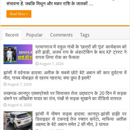
कहते
संभावना है. जबकि मिथुन और मकर राशि के जातकों …
हैं
आपके
Read More »
सितारे,
पढ़ें
आज
का
Recent
Popular
Comments
Tags
अपना
राशिफल
प्रयागराज में राहुल गांधी के ‘छात्रों की गूंज’ कार्यक्रम को
हरी झंडी, अजय राय के अंडरटेकिंग के बाद KP ट्रस्ट ने
वापस लिया रोक का फैसला
August 7, 2026
झांसी में दर्दनाक हादसा: अतीक के सबसे छोटे बेटे अबान की कार दुर्घटना में
मौत, गायब मोबाइल से रहस्य गहराया; क्या छुपा है इसमें?
August 7, 2026
लखनऊ-कानपुर एक्सप्रेसवे पर सियासत तेज: उद्घाटन के 20 दिन में सड़क
धंसने पर अखिलेश यादव का तंज, पंखों से सड़क सुखाने का वीडियो वायरल
August 6, 2026
झांसी में भीषण सड़क हादसा: कानपुर-झांसी हाईवे पर
डिवाइडर से टकराई तेज रफ्तार क्रेटा, माफिया अतीक
अहमद के बेटे अबान समेत 2 की मौत, 3 घायल