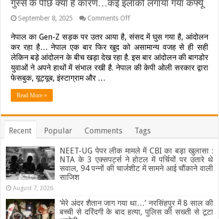
गुस्से के पीछे क्या है कारण…कई इलाकों लगाया गया कर्फ्यू
जारी
विरोध
प्रदर्शन
on
September 8, 2025
Comments Off
VIDEO
की
:
पढ़ें
नेपाल का Gen-Z सड़क पर उतर आया है, संसद में घुस गया है, आंदोलन
Gen
इनसाइड
कर रहा है… नेपाल एक बार फिर खुद को असामान्य वजह से ही सही
Z
स्टोरी
लेकिन बड़े आंदोलन के बीच खड़ा देख रहा है. इस बार आंदोलन की बागडोर
के
उबाल
युवाओं ने अपने हाथों में संभाल रखी है. नेपाल की केपी ओली सरकार द्वारा
से
फेसबुक, यूट्यूब, इंस्टाग्राम और …
नेपाल
में
Read More »
बवाल,
युवाओं
के
गुस्से
Recent
Popular
Comments
Tags
के
पीछे
क्या
NEET-UG पेपर लीक मामले में CBI का बड़ा खुलासा :
है
NTA के 3 एक्सपर्ट्स ने होटल में पर्चियों पर उतारे थे
कारण…
सवाल, 94 पन्नों की चार्जशीट में सामने आई चौंकाने वाली
कई
साजिश
इलाकों
August 7, 2026
लगाया
गया
‘मेरे अंदर शैतान जाग गया था…’ नरसिंहपुर में 8 साल की
कर्फ्यू
बच्ची से दरिंदगी के बाद हत्या, पुलिस की सख्ती से टूटा