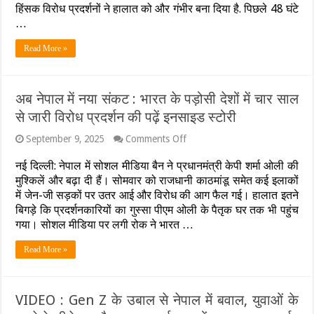
:
हिंसक विरोध प्रदर्शनों ने हालात को और गंभीर बना दिया है. पिछले 48 घंटे
संसद
…
में
आग,
Read More »
नेताओं
की
पिटाई
और
अब नेपाल में नया संकट : भारत के पड़ोसी देशों में चार साल
सेना
की
से जारी विरोध प्रदर्शन की पढ़ें इनसाइड स्टोरी
एंट्री…
अब
on
September 9, 2025
Comments Off
आगे
अब
क्या
नेपाल
नई दिल्‍ली: नेपाल में सोशल मीडिया बैन ने प्रधानमंत्री केपी शर्मा ओली की
होगा?
में
मुश्किलें और बढ़ा दी हैं। सोमवार को राजधानी काठमांडू समेत कई इलाकों
नया
में जेन-जी सड़कों पर उतर आई और विरोध की आग फैल गई। हालात इतने
संकट
बिगड़े कि प्रदर्शनकारियों का गुस्सा पीएम ओली के पैतृक घर तक भी पहुंच
:
भारत
गया। सोशल मीडिया पर लगी रोक ने भारत …
के
पड़ोसी
Read More »
देशों
में
चार
साल
VIDEO : Gen Z के उबाल से नेपाल में बवाल, युवाओं के
से