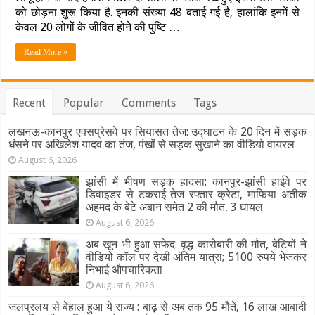
अकेले
को छोड़ना शुरू किया है. इनकी संख्या 48 बताई गई है, हालांकि इनमें से
रखे
केवल 20 लोगों के जीवित होने की पुष्टि …
गए.
.दी
Read More »
गईं
यातनाएं…
हमास
के
Recent
Popular
Comments
Tags
कब्जे
से
आज़ाद
लखनऊ-कानपुर एक्सप्रेसवे पर सियासत तेज: उद्घाटन के 20 दिन में सड़क
हुए
धंसने पर अखिलेश यादव का तंज, पंखों से सड़क सुखाने का वीडियो वायरल
बंधकों
August 6, 2026
ने
बताई
झांसी में भीषण सड़क हादसा: कानपुर-झांसी हाईवे पर
दर्दनाक
डिवाइडर से टकराई तेज रफ्तार क्रेटा, माफिया अतीक
कहानी
अहमद के बेटे अबान समेत 2 की मौत, 3 घायल
August 6, 2026
अब खून भी हुआ सफेद: वृद्ध कारोबारी की मौत, बेटियों ने
वीडियो कॉल पर देखी अंतिम यात्रा; 5100 रुपये भेजकर
निभाई औपचारिकता
August 6, 2026
जलप्रलय से बेहाल हुआ ये राज्य : बाढ़ से अब तक 95 मौतें, 16 लाख आबादी