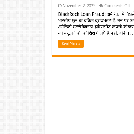
o
November 2, 2025
Comments Off
ये
BlackRock Loan Fraud: अमेरिका में पिछले क
तो
भारतीय मूल के बंकिम ब्रह्मभट्ट है. उन पर अम
मा
नी
अमेरिकी मल्टीनेशनल इन्वेस्टमेंट कंपनी ब्लैकर
का
को वसूलने की कोशिश में लगे हैं. वहीं, बंकिम 
भी
बा
Read More »
न
अम
कं
ब्
को
लग
बड
झ
बं
ब्
ने
कै
रच
हज
कर
का
खे