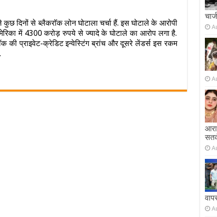
n
चार्
ुछ दिनों से ब्लैकरॉक लोन घोटाला चर्चा हैं. इस घोटाले के आरोपी
A
ेरिका में 4300 करोड़ रुपये से ज्यादे के घोटाले का आरोप लगा है.
ल्या-
रव
ॉक की प्राइवेट-क्रेडिट इन्वेस्टिंग ब्रांच और दूसरे लेंडर्स इस रकम
…
प
िकला…
A
ेरिकी
पनी
लैकरॉक
ा
़ा
आराम
टका,
सतर
किम
रह्मभट
A
से
ा
ारों
ोड़
वाप
ल?
A