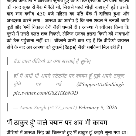
महिला कर्मचारी ने आपबीती सुनाते हुए बताया कि इस्तीफा देने वाली महिला
की ननद सुबह से बैंक में बैठी थी, जिससे पहले थोड़ी कहासुनी हुई। इसके
बाद शाम करीब 4:30 बजे महिला का पति बैंक में दाखिल हुआ और
अभद्रता करने लगा। आस्था का आरोप है कि उस शख्स ने उनकी जाति
पूछी और ‘गर्मी निकाल देने’ जैसी धमकी दी। आस्था ने स्वीकार किया कि
गुस्से में उनसे गलत शब्द निकले, लेकिन उनका इरादा किसी की भावनाओं
को ठेस पहुंचाना नहीं था। चौंकाने वाली बात यह है कि वीडियो वायरल
होने के बाद अब आस्था को दुष्कर्म (Rape) जैसी धमकियां मिल रही हैं।
बैंक वाला वीडियो का क्या सच्चाई है सुनिए
हाँ में अभी भी अपने स्टेटमेंट पर कायम हूँ मुझे अपने ठाकुर
होने पर गर्व है
#SupportAsthaSingh
pic.twitter.com/G8Z1iXbN9D
— Aman Singh (@77_com7)
February 9, 2026
‘मैं ठाकुर हूं’ वाले बयान पर अब भी कायम
वीडियो में आस्था सिंह को चिल्लाते हुए ‘मैं ठाकुर हूं’ कहते सुना गया था।