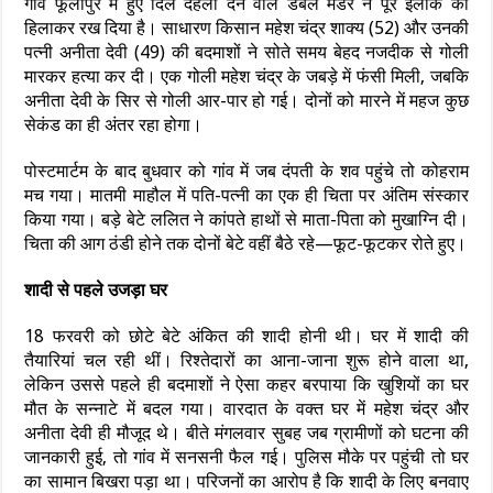
गांव फूलापुर में हुए दिल दहला देने वाले डबल मर्डर ने पूरे इलाके को
हिलाकर रख दिया है। साधारण किसान महेश चंद्र शाक्य (52) और उनकी
पत्नी अनीता देवी (49) की बदमाशों ने सोते समय बेहद नजदीक से गोली
मारकर हत्या कर दी। एक गोली महेश चंद्र के जबड़े में फंसी मिली, जबकि
अनीता देवी के सिर से गोली आर-पार हो गई। दोनों को मारने में महज कुछ
सेकंड का ही अंतर रहा होगा।
पोस्टमार्टम के बाद बुधवार को गांव में जब दंपती के शव पहुंचे तो कोहराम
मच गया। मातमी माहौल में पति-पत्नी का एक ही चिता पर अंतिम संस्कार
किया गया। बड़े बेटे ललित ने कांपते हाथों से माता-पिता को मुखाग्नि दी।
चिता की आग ठंडी होने तक दोनों बेटे वहीं बैठे रहे—फूट-फूटकर रोते हुए।
शादी से पहले उजड़ा घर
18 फरवरी को छोटे बेटे अंकित की शादी होनी थी। घर में शादी की
तैयारियां चल रही थीं। रिश्तेदारों का आना-जाना शुरू होने वाला था,
लेकिन उससे पहले ही बदमाशों ने ऐसा कहर बरपाया कि खुशियों का घर
मौत के सन्नाटे में बदल गया। वारदात के वक्त घर में महेश चंद्र और
अनीता देवी ही मौजूद थे। बीते मंगलवार सुबह जब ग्रामीणों को घटना की
जानकारी हुई, तो गांव में सनसनी फैल गई। पुलिस मौके पर पहुंची तो घर
का सामान बिखरा पड़ा था। परिजनों का आरोप है कि शादी के लिए बनवाए