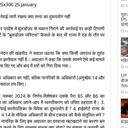
A
युवा
्रवाई जारी रखना क्या सत्ता का दुरूपयोग नहीं
IPS 
योग
र प्रदेश में बुलडोज़र से मकान गिराने की कार्रवाई पर कड़ी टिप्पणी
A
ट के “बुलडोज़र जस्टिस” फैसले के बाद भी राज्य में दंड के तौर पर
 नंदन की खंडपीठ ने सवाल उठाया कि क्या किसी अपराध के तुरंत
 इस्तेमाल नहीं है। अदालत ने कहा कि उसके सामने ऐसे कई मामले
महिल
स दिए गए और बाद में घरों को गिरा दिया गया।
A
UP 
अधिकार का नहीं, बल्कि नागरिकों के अधिकारों (अनुच्छेद 14 और
बीज
हम सवाल तय किए।
नेता
A
्ट के नवम्बर 2024 के निर्णय-विशेषकर उसके पैरा 85 और 86 का
राने का अधिकार अपने-आप में ध्वस्तीकरण को उचित ठहराता है। 3.
वाई कार्यपालिका के विवेक का दुरूपयोग है ? 4. हाईकोर्ट राज्य के
 व 14 के मौलिक अधिकारों के बीच टकराव को कैसे संतुलित करे ?
सी नागरिक के लिए इस अदालत का दरवाजा खटखटाने का कारण बन
बाइ
ित करने के लिए न्यूनतम मानक क्या होगा? यह मामला 9 फरवरी को
A