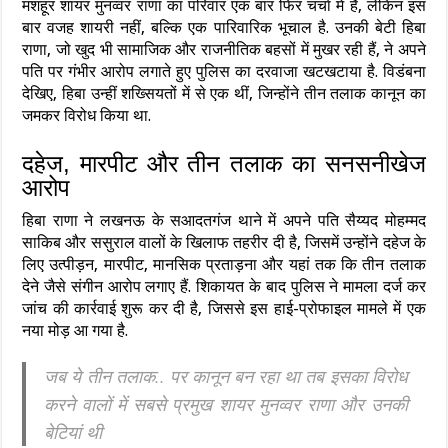
मशहूर शायर मुनव्वर राणा का परिवार एक बार फिर चर्चा में है, लेकिन इस
बार वजह शायरी नहीं, बल्कि एक पारिवारिक भूचाल है. उनकी बेटी हिबा
राणा, जो खुद भी सामाजिक और राजनीतिक बहसों में मुखर रही हैं, ने अपने
पति पर गंभीर आरोप लगाते हुए पुलिस का दरवाजा खटखटाया है. विडंबना
देखिए, हिबा उन्हीं शख्सियतों में से एक थीं, जिन्होंने तीन तलाक कानून का
जमकर विरोध किया था.
दहेज, मारपीट और तीन तलाक का सनसनीखेज
आरोप
हिबा राणा ने लखनऊ के सआदतगंज थाने में अपने पति सैय्यद मोहम्मद
साकिब और ससुराल वालों के खिलाफ तहरीर दी है, जिसमें उन्होंने दहेज के
लिए उत्पीड़न, मारपीट, मानसिक प्रताड़ना और यहां तक कि तीन तलाक
देने जैसे संगीन आरोप लगाए हैं. शिकायत के बाद पुलिस ने मामला दर्ज कर
जांच की कार्रवाई शुरू कर दी है, जिससे इस हाई-प्रोफाइल मामले में एक
नया मोड़ आ गया है.
जब ये तीन तलाक.. पर कानून बन रहा था तब इसका विरोध
करने वालों में सबसे प्रमुख शायर मुनव्वर राणा और उनकी
बेटियां थी