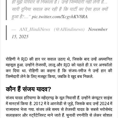
ही मुझे परिवार से निकाला है। उन्हें जिम्मेदारी नहीं लेनी है…
सारी दुनिया सवाल कर रही है कि पार्टी का ऐसा हाल क्यों
हुआ है?…"
pic.twitter.com/XcgyhKV8RA
— ANI_HindiNews (@AHindinews)
November
15, 2025
रोहिणी ने RJD की हार पर सवाल उठाए थे, जिसके बाद उन्हें अपमानित
महसूस हुआ. उन्होंने तेजस्वी, लालू और RJD को पहले ही X पर अनफॉलो
कर दिया था. रोहिणी का कहना है कि संजय-रमीज ने उन्हें हार की
जिम्मेदारी लेने के लिए मजबूर किया, जबकि वे खुद बच निकले.
कौन हैं संजय यादव?
संजय यादव हरियाणा के महेंद्रगढ़ के मूल निवासी हैं. उन्होंने कंप्यूटर साइंस
में मास्टर्स किया है. 2012 में वे आरजेडी से जुड़े, जिसके बाद उन्हें 2024 में
राज्यसभा भेजा गया. संजय लंबे समय से तेजस्वी यादव के सबसे भरोसेमंद
सलाहकार और स्ट्रैटेजिस्ट माने जाते हैं. चुनावी रणनीति से लेकर सोशल