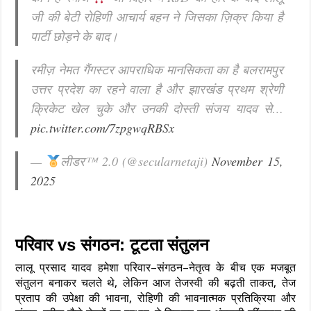
जी की बेटी रोहिणी आचार्य बहन ने जिसका ज़िक्र किया है
पार्टी छोड़ने के बाद।
रमीज़ नेमत गैंगस्टर आपराधिक मानसिकता का है बलरामपुर
उत्तर प्रदेश का रहने वाला है और झारखंड प्रथम श्रेणी
क्रिकेट खेल चुके और उनकी दोस्ती संजय यादव से…
pic.twitter.com/7zpgwqRBSx
—
लीडर™ 2.0 (@secularnetaji)
November 15,
2025
परिवार vs संगठन: टूटता संतुलन
लालू प्रसाद यादव हमेशा परिवार–संगठन–नेतृत्व के बीच एक मजबूत
संतुलन बनाकर चलते थे, लेकिन आज तेजस्वी की बढ़ती ताकत, तेज
प्रताप की उपेक्षा की भावना, रोहिणी की भावनात्मक प्रतिक्रिया और