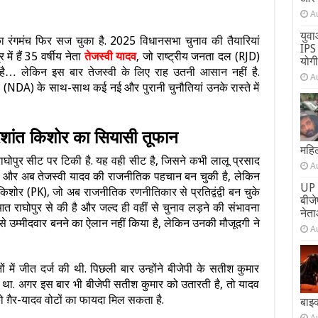
A
युवा
 रंगमंच फिर सज चुका है. 2025 विधानसभा चुनाव की तैयारियां
IPS 
 में हैं 35 वर्षीय नेता
तेजस्वी यादव
, जो राष्ट्रीय जनता दल (RJD)
योग
 है… लेकिन इस बार तेजस्वी के लिए राह उतनी आसान नहीं है.
A
डीए (NDA) के साथ-साथ कई नई और पुरानी चुनौतियां उनके रास्ते में
रशांत किशोर का सियासी तूफान
महिल
ाघोपुर सीट पर टिकी है. यह वही सीट है, जिसने कभी लालू प्रसाद
A
ा, और अब तेजस्वी यादव की राजनीतिक पहचान बन चुकी है, लेकिन
UP 
िशोर (PK), जो अब राजनीतिक रणनीतिकार से प्रतिद्वंद्वी बन चुके
बीज
आत राघोपुर से की है और जल्द ही वहीं से चुनाव लड़ने की संभावना
नेता
से उम्मीदवार बनने का ऐलान नहीं किया है, लेकिन उनकी मौजूदगी ने
A
 में जीत दर्ज की थी. पिछली बार उन्होंने बीजेपी के सतीश कुमार
ा था. अगर इस बार भी बीजेपी सतीश कुमार को उतारती है, तो यादव
र को ग़ैर-यादव वोटों का फायदा मिल सकता है.
बाइ
A