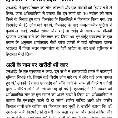
एनआईए ने बृहस्पतिवार को तीन डॉक्‍टरों और एक मौलवी को हिरासत में ले
लिया. जांच अधिकारियों ने बताया कि इन लोगों को 10 नवंबर को लाल
किले के निकट हुए कार विस्फोट के सिलसिले में गिरफ्तार किया गया. इस
विस्फोट में 15 लोग मारे गए थे. विस्फोट के बाद जम्मू-कश्मीर पुलिस ने
मुजम्मिल गनई, अदील राथर और शाहीना सईद के साथ-साथ मौलवी
इरफान अहमद वागे को गिरफ्तार कर लिया था. एनआईए प्रवक्ता के एक
बयान के अनुसार आतंकवाद रोधी जांच एजेंसी ने यहां पटियाला हाउस
अदालत में जिला सत्र न्यायाधीश के पेशी आदेश के बाद उन्हें श्रीनगर में
हिरासत में ले लिया.
अली के नाम पर खरीदी थी कार
एनआईए के एक प्रवक्ता ने कहा, ‘इन सभी ने आतंकवादी हमले में महत्वपूर्ण
भूमिका निभाई थी, जिसमें कई निर्दोष लोग मारे गए थे और कई अन्य घायल
हुए थे.’ उनकी हिरासत एनआईए को सौंपे जाने के साथ ही केंद्रीय एजेंसी
द्वारा आरोपित लोगों की संख्या छह हो गई है. एनआईए ने 11 नवंबर को
आधिकारिक तौर पर इस मामले को अपने हाथों में लिया था. अधिकारियों ने
बताया कि एनआईए पहले ही दो लोगों आमिर राशिद अली और जसीर
बिलाल वानी उर्फ ​​दानिश को गिरफ्तार कर चुकी है. उन्होंने बताया कि डॉ.
उमर-उन-नबी विस्फोटकों से भरी कार चला रहा था और उसने कथित तौर
पर अली के नाम पर कार खरीदी थी. वानी को तब गिरफ्तार किया गया, जब