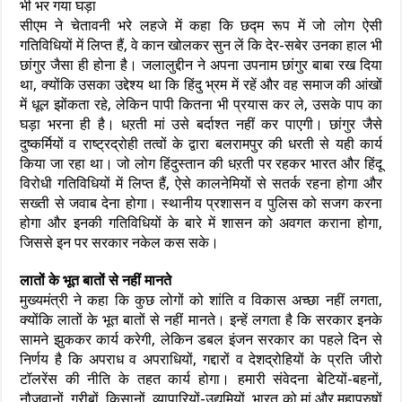
भी भर गया घड़ा
सीएम ने चेतावनी भरे लहजे में कहा कि छद्म रूप में जो लोग ऐसी
गतिविधियों में लिप्त हैं, वे कान खोलकर सुन लें कि देर-सबेर उनका हाल भी
छांगुर जैसा ही होना है। जलालुद्दीन ने अपना उपनाम छांगुर बाबा रख दिया
था, क्योंकि उसका उद्देश्य था कि हिंदु भ्रम में रहें और वह समाज की आंखों
में धूल झोंकता रहे, लेकिन पापी कितना भी प्रयास कर ले, उसके पाप का
घड़ा भरना ही है। धऱती मां उसे बर्दाश्त नहीं कर पाएगी। छांगुर जैसे
दुष्कर्मियों व राष्ट्रद्रोही तत्वों के द्वारा बलरामपुर की धरती से यही कार्य
किया जा रहा था। जो लोग हिंदुस्तान की धऱती पर रहकर भारत और हिंदू
विरोधी गतिविधियों में लिप्त हैं, ऐसे कालनेमियों से सतर्क रहना होगा और
सख्ती से जवाब देना होगा। स्थानीय प्रशासन व पुलिस को सजग करना
होगा और इनकी गतिविधियों के बारे में शासन को अवगत कराना होगा,
जिससे इन पर सरकार नकेल कस सके।
लातों के भूत बातों से नहीं मानते
मुख्यमंत्री ने कहा कि कुछ लोगों को शांति व विकास अच्छा नहीं लगता,
क्योंकि लातों के भूत बातों से नहीं मानते। इन्हें लगता है कि सरकार इनके
सामने झुककर कार्य करेगी, लेकिन डबल इंजन सरकार का पहले दिन से
निर्णय है कि अपराध व अपराधियों, गद्दारों व देशद्रोहियों के प्रति जीरो
टॉलरेंस की नीति के तहत कार्य होगा। हमारी संवेदना बेटियों-बहनों,
नौजवानों, गरीबों, किसानों, व्यापारियों-उद्यमियों, भारत को मां और महापुरुषों