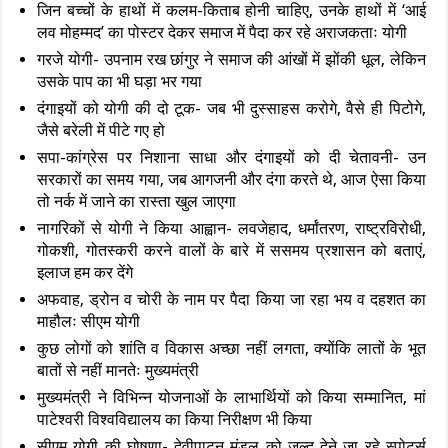
जिन बच्चों के हाथों में कलम-किताब होनी चाहिए, उनके हाथों में ‘आई
लव मोहम्मद’ का पोस्टर देकर समाज में पैदा कर रहे अराजकताः योगी
गरजे योगी- उपनाम रख छांगुर ने समाज की आंखों में झोंकी धूल, लेकिन
उसके पाप का भी घड़ा भर गया
दंगाइयों को योगी की दो टूक- जब भी दुस्साहस करोगे, वैसे ही पिटोगे,
जैसे बरेली में पीटे गए हो
सपा-कांग्रेस पर निशाना साधा और दंगाइयों को दी चेतावनी- उन
सरकारों का समय गया, जब आगजनी और दंगा करते थे, आज ऐसा किया
तो नर्क में जाने का रास्ता खुल जाएगा
नागरिकों से योगी ने किया आह्वान- लवजेहाद, धर्मांतरण, राष्ट्रविरोधी,
गोकशी, गोतस्करी करने वालों के बारे में ससमय प्रशासन को बताएं,
इलाज हम कर देंगे
अफवाह, ड्रोन व चोरी के नाम पर पैदा किया जा रहा भय व दहशत का
माहौलः सीएम योगी
कुछ लोगों को शांति व विकास अच्छा नहीं लगता, क्योंकि लातों के भूत
बातों से नहीं मानतेः मुख्यमंत्री
मुख्यमंत्री ने विभिन्न योजनाओं के लाभार्थियों को किया सम्मानित, मां
पाटेश्वरी विश्वविद्यालय का किया निरीक्षण भी किया
सीएम योगी की घोषणा- देवीपाटन मंडल को जल्द देने जा रहे स्पोटर्स