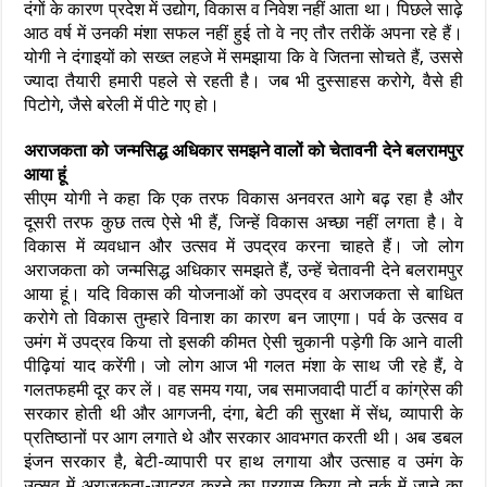
दंगों के कारण प्रदेश में उद्योग, विकास व निवेश नहीं आता था। पिछले साढ़े
आठ वर्ष में उनकी मंशा सफल नहीं हुई तो वे नए तौर तरीकें अपना रहे हैं।
योगी ने दंगाइयों को सख्त लहजे में समझाया कि वे जितना सोचते हैं, उससे
ज्यादा तैयारी हमारी पहले से रहती है। जब भी दुस्साहस करोगे, वैसे ही
पिटोगे, जैसे बरेली में पीटे गए हो।
अराजकता को जन्मसिद्ध अधिकार समझने वालों को चेतावनी देने बलरामपुर
आया हूं
सीएम योगी ने कहा कि एक तरफ विकास अनवरत आगे बढ़ रहा है और
दूसरी तरफ कुछ तत्व ऐसे भी हैं, जिन्हें विकास अच्छा नहीं लगता है। वे
विकास में व्यवधान और उत्सव में उपद्रव करना चाहते हैं। जो लोग
अराजकता को जन्मसिद्ध अधिकार समझते हैं, उन्हें चेतावनी देने बलरामपुर
आया हूं। यदि विकास की योजनाओं को उपद्रव व अराजकता से बाधित
करोगे तो विकास तुम्हारे विनाश का कारण बन जाएगा। पर्व के उत्सव व
उमंग में उपद्रव किया तो इसकी कीमत ऐसी चुकानी पड़ेगी कि आने वाली
पीढ़ियां याद करेंगी। जो लोग आज भी गलत मंशा के साथ जी रहे हैं, वे
गलतफहमी दूर कर लें। वह समय गया, जब समाजवादी पार्टी व कांग्रेस की
सरकार होती थी और आगजनी, दंगा, बेटी की सुरक्षा में सेंध, व्यापारी के
प्रतिष्ठानों पर आग लगाते थे और सरकार आवभगत करती थी। अब डबल
इंजन सरकार है, बेटी-व्यापारी पर हाथ लगाया और उत्साह व उमंग के
उत्सव में अराजकता-उपद्रव करने का प्रयास किया तो नर्क में जाने का