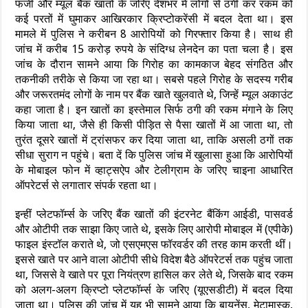
फर्जी और म्यूल बैंक खातों के जरिए देशभर में लोगों से ठगी कर रकम को
कई परतों में घुमाकर आखिरकार क्रिप्टोकरेंसी में बदल देता था। इस
मामले में पुलिस ने करीबन 8 आरोपियों को गिरफ्तार किया है। साथ ही
जांच में करीब 15 करोड़ रुपये के संदिग्ध लेनदेन का पता चला है। इस
जांच के दौरान सामने आया कि गिरोह का कामकाज बेहद संगठित और
तकनीकी तरीके से किया जा रहा था। सबसे पहले गिरोह के सदस्य गरीब
और जरूरतमंद लोगों के नाम पर बैंक खाते खुलवाते थे, जिन्हें म्यूल अकाउंट
कहा जाता है। इन खातों का इस्तेमाल सिर्फ ठगी की रकम मंगाने के लिए
किया जाता था, जैसे ही किसी पीड़ित से पैसा खातों में आ जाता था, तो
तुरंत दूसरे खातों में ट्रांसफर कर दिया जाता था, ताकि असली ठगों तक
सीधा सुराग न पहुंचे। बता दें कि पुलिस जांच में खुलासा हुआ कि आरोपियों
के मोबाइल फोन में व्हाट्सऐप और टेलीग्राम के जरिए चाइना आधारित
ऑपरेटर्स से लगातार संपर्क रहता था।
इन्हीं प्लेटफॉर्म्स के जरिए बैंक खातों की इंटरनेट बैंकिंग आईडी, पासवर्ड
और ओटीपी तक साझा किए जाते थे, इसके लिए आरोपी मोबाइल में (एपीके)
फाइल इंस्टॉल कराते थे, जो एसएमएस फॉरवर्डर की तरह काम करती थीं।
इससे खाते पर आने वाला ओटीपी सीधे विदेश बैठे ऑपरेटर्स तक पहुंच जाता
था, जिससे वे खाते पर पूरा नियंत्रण हासिल कर लेते थे, जिसके बाद रकम
को अलग-अलग क्रिप्टो प्लेटफॉर्म्स के जरिए (यूएसडीटी) में बदल दिया
जाता था। पुलिस की जांच में यह भी सामने आया कि बायनेंस, मेटामास्क,