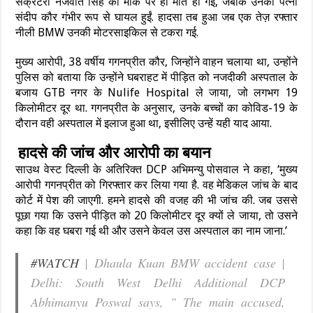
सेक्रेटरी नजवोत सिंह की मौके पर ही मौत हो गई, जबकि उनकी पत्नी
संदीप कौर गंभीर रूप से घायल हुईं. हादसा तब हुआ जब एक तेज़ रफ्तार
नीली BMW उनकी मोटरसाइकिल से टकरा गई.
मुख्य आरोपी, 38 वर्षीय गगनप्रीत कौर, जिन्होंने वाहन चलाया था, उन्होंने
पुलिस को बताया कि उन्होंने घबराहट में पीड़ित को नजदीकी अस्पताल के
बजाय GTB नगर के Nulife Hospital ले जाया, जो लगभग 19
किलोमीटर दूर था. गगनप्रीत के अनुसार, उनके बच्चों का कोविड-19 के
दौरान वही अस्पताल में इलाज हुआ था, इसीलिए उन्हें यही याद आया.
हादसे की जांच और आरोपी का बयान
साउथ वेस्ट दिल्ली के अतिरिक्त DCP अभिमन्यु पोसवाल ने कहा, ‘मुख्य
आरोपी गगनप्रीत को गिरफ्तार कर लिया गया है. वह मेडिकल जांच के बाद
कोर्ट में पेश की जाएगी. हमने हादसे की वजह की भी जांच की. जब उससे
पूछा गया कि उसने पीड़ित को 20 किलोमीटर दूर क्यों ले जाया, तो उसने
कहा कि वह घबरा गई थी और उसने केवल उस अस्पताल का नाम जाना.’
#WATCH
| Dhaula Kuan BMW accident case |
Delhi: South West Delhi Additional DCP
Abhimanyu Poswal says, " The main accused,