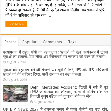
में
(JDU) के बीच सहमति बन गई है. हालांकि, अंतिम रूप से 1-2 सीटों में
सीट
फेरबदल हो सकता है. बीजेपी के प्रदेश अध्यक्ष दिलीप जायसवाल ने पुष्टि
बंटवारे
की है कि शनिवार की शाम तक …
पर
बनी
Read More »
सहमति…
BJP-
JDU
को
100+
Recent
Popular
Comments
Tags
सीटें,
LJP-
प्रयागराज में राहुल गांधी का महाजुटान : ‘छात्रों की गूंज’ कार्यक्रम में गूंजेगा
HAM-
युवाओं का आवाज, पेपर लीक और बेरोजगारी पर सरकार को घेरने की तैयारी !
RLM
को
August 8, 2026
कितनी?”
युवाओं को बड़ा मंच देने की तैयारी: अब यूपी में IAS, IPS और IFS अधिकारी
छात्रों को देंगे करियर टिप्स, योगी सरकार का बड़ा फैसला
August 8, 2026
Delhi Mercedes Accident: दिल्ली में नशे में धुत
मर्सिडीज चालक का कोहराम, नरेला में मॉर्निंग वॉक पर
निकली बुजुर्ग महिला को कुचला, मौके पर मौत
August 8, 2026
UP BJP News: 2027 विधानसभा चुनाव से पहले बीजेपी का बड़ा दांव,