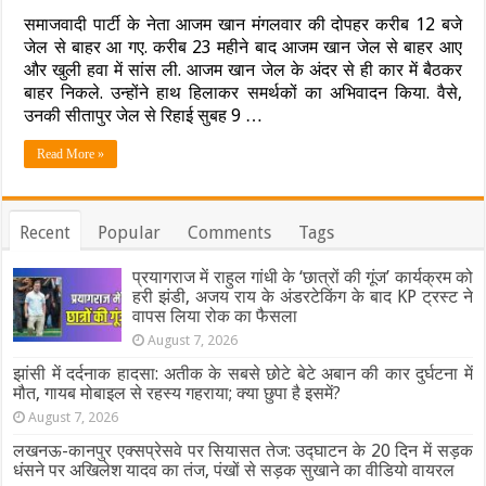
लाख
कैद
समाजवादी पार्टी के नेता आजम खान मंगलवार की दोपहर करीब 12 बजे
का
के
जेल से बाहर आ गए. करीब 23 महीने बाद आजम खान जेल से बाहर आए
चालान
बाद
और खुली हवा में सांस ली. आजम खान जेल के अंदर से ही कार में बैठकर
सपा
बाहर निकले. उन्होंने हाथ हिलाकर समर्थकों का अभिवादन किया. वैसे,
नेता
की
उनकी सीतापुर जेल से रिहाई सुबह 9 …
रिहाई
:
Read More »
23
महीने
बाद
जेल
Recent
Popular
Comments
Tags
से
रिहा
हुए
प्रयागराज में राहुल गांधी के ‘छात्रों की गूंज’ कार्यक्रम को
आज़म
हरी झंडी, अजय राय के अंडरटेकिंग के बाद KP ट्रस्ट ने
खान,
वापस लिया रोक का फैसला
समर्थकों
August 7, 2026
में
जश्न
झांसी में दर्दनाक हादसा: अतीक के सबसे छोटे बेटे अबान की कार दुर्घटना में
का
मौत, गायब मोबाइल से रहस्य गहराया; क्या छुपा है इसमें?
माहौल
August 7, 2026
लखनऊ-कानपुर एक्सप्रेसवे पर सियासत तेज: उद्घाटन के 20 दिन में सड़क
धंसने पर अखिलेश यादव का तंज, पंखों से सड़क सुखाने का वीडियो वायरल