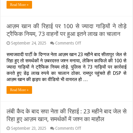
यादव
Read More »
की
आजम
खान
से
आज़म खान की रिहाई पर 100 से ज्यादा गाड़ियों ने तोड़े
मुलाकात,
ट्रैफिक नियम, 73 वाहनों पर हुआ इतने लाख का चालान
2027
चुनाव
से
on
September 24, 2025
Comments Off
पहले
आज़म
बड़ा
खान
समाजवादी पार्टी के दिग्गज नेता आज़म खान 23 महीने बाद सीतापुर जेल से
सियासी
की
रिहा हुए तो समर्थकों ने ज़बरदस्त जश्न मनाया, लेकिन काफिले की 100 से
संदेश
रिहाई
ज्यादा गाड़ियों ने ट्रैफिक नियम तोड़े. पुलिस ने 73 गाड़ियों पर कार्रवाई
पर
करते हुए डेढ़ लाख रुपये का चालान ठोका. रामपुर पहुंचते ही DSP से
100
से
आज़म खान की झड़प का वीडियो भी वायरल हो …
ज्यादा
गाड़ियों
Read More »
ने
तोड़े
ट्रैफिक
नियम,
लंबी कैद के बाद सपा नेता की रिहाई : 23 महीने बाद जेल से
73
वाहनों
रिहा हुए आज़म खान, समर्थकों में जश्न का माहौल
पर
हुआ
on
September 23, 2025
Comments Off
इतने
लंबी