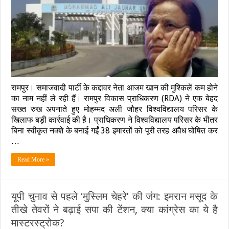
झटका:
जौहर
यूनिवर्सिटी
की
38
अवैध
इमारतों
पर
चलेगा
बुलडोजर,
रामपुर। समाजवादी पार्टी के कद्दावर नेता आजम खान की मुश्किलें कम होने
RDA
ने
का नाम नहीं ले रही हैं। रामपुर विकास प्राधिकरण (RDA) ने एक बेहद
जारी
सख्त रुख अपनाते हुए मोहम्मद अली जौहर विश्वविद्यालय परिसर के
किया
खिलाफ बड़ी कार्रवाई की है। प्राधिकरण ने विश्वविद्यालय परिसर के भीतर
ध्वस्तीकरण
बिना स्वीकृत नक्शे के बनाई गईं 38 इमारतों को पूरी तरह अवैध घोषित कर
का
आदेश
…
Read More »
यूपी चुनाव से पहले ‘मुस्लिम चेहरे’ की जंग: इमरान मसूद के
तीखे तेवरों ने बढ़ाई सपा की टेंशन, क्या कांग्रेस का ये है
मास्टरस्ट्रोक?