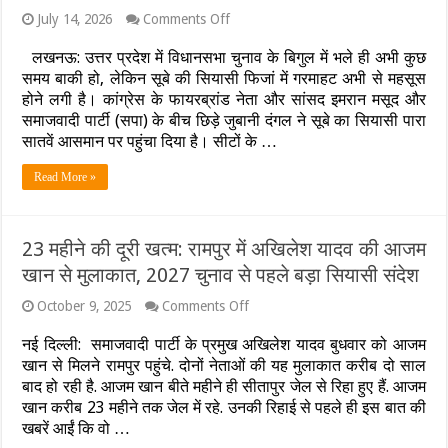
on
July 14, 2026
Comments Off
यूपी
चुनाव
लखनऊ: उत्तर प्रदेश में विधानसभा चुनाव के बिगुल में भले ही अभी कुछ
से
समय बाकी हो, लेकिन सूबे की सियासी फिजां में गरमाहट अभी से महसूस
पहले
होने लगी है। कांग्रेस के फायरब्रांड नेता और सांसद इमरान मसूद और
‘मुस्लिम
समाजवादी पार्टी (सपा) के बीच छिड़े जुबानी दंगल ने सूबे का सियासी पारा
चेहरे’
की
सातवें आसमान पर पहुंचा दिया है। सीटों के …
जंग:
इमरान
Read More »
मसूद
के
तीखे
तेवरों
23 महीने की दूरी खत्म: रामपुर में अखिलेश यादव की आजम
ने
खान से मुलाकात, 2027 चुनाव से पहले बड़ा सियासी संदेश
बढ़ाई
सपा
on
October 9, 2025
Comments Off
की
23
टेंशन,
महीने
क्या
नई दिल्ली: समाजवादी पार्टी के प्रमुख अखिलेश यादव बुधवार को आजम
की
कांग्रेस
खान से मिलने रामपुर पहुंचे. दोनों नेताओं की यह मुलाकात करीब दो साल
दूरी
का
बाद हो रही है. आजम खान बीते महीने ही सीतापुर जेल से रिहा हुए हैं. आजम
खत्म:
ये
रामपुर
खान करीब 23 महीने तक जेल में रहे. उनकी रिहाई से पहले ही इस बात की
है
में
मास्टरस्ट्रोक?
खबरें आईं कि वो …
अखिलेश