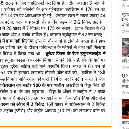
-8 राउंड के लिए क्वालिफाई कर लिया है। टीम लगातार 3 जीत के
A
ै। रविवार को कोलंबो के आर प्रेमदासा स्टेडियम में 176 रन का
युवा
र में 114 रन पर ऑलआउट हो गई। उस्मान खान ने सबसे ज्यादा 44
IPS 
र पटेल, वरुण चक्रवर्ती और हार्दिक पंड्या ने 2-2 विकेट झटके।
योग
टीम ने 20 ओवर में 7 विकेट पर 175 रन बनाए। ईशान किशन ने 40
A
 चौके और 3 छक्के शामिल हैं। कप्तान सूर्यकुमार ने 32 रन बनाए।
में हाथ नहीं मिलाया
टॉस के दौरान दोनों टीमों के कप्तानों ने हाथ
ल एशिया कप के दौरान पाकिस्तान के प्लेयर्स से हाथ नहीं मिलाया
 विरोध में किया गया था।
धुरंधर फिल्म के रैपर हनुमानकाइंड ने
पर हनुमानकाइंड ने परफॉर्म किया। ये वही सिंगर हैं, जिनके गाने पर
महिल
े टाइटल ट्रैक सहित कई गाने परफॉर्म किए। भारत ने 61 रन से
A
 61 रन से हराकर लगातार तीसरी जीत दर्ज की। हार्दिक ने 18वें
UP 
ल्ड किया। पाकिस्तान की पारी 114 रन पर सिमटी। भारत ने जीत
बीज
ाकिस्तान का स्कोर 100 के पार
शाहीन अफरीदी ने रिंकू सिंह की
नेता
कोर 100 के पार पहुंचाया। रिंकू के ओवर में शाहीन ने 2 चौके
A
प यादव ने बाउंड्री लाइन पर शाहीन का कैच छोड़ दिया और बॉल
।
वरुण को ओवर में 2 विकेट
16वें ओवर में पाकिस्तान ने 2 विकेट
 अबरार अहमद (जीरो) और फहीम अशरफ (10 रन) को लगातार बॉल पर
बाइ
A