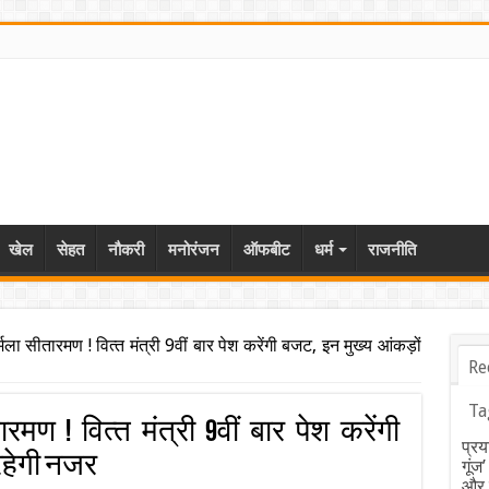
खेल
सेहत
नौकरी
मनोरंजन
ऑफबीट
धर्म
राजनीति
्मला सीतारमण ! वित्‍त मंत्री 9वीं बार पेश करेंगी बजट, इन मुख्य आंकड़ों
Re
Ta
रमण ! वित्‍त मंत्री 9वीं बार पेश करेंगी
प्रय
रहेगी नजर
गूंज
और ब