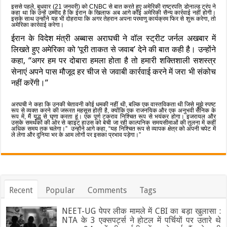
इससे पहले, बुधवार (21 जनवरी) को CNBC से बात करते हुए अमेरिकी राष्ट्रपति डोनाल्ड ट्रंप ने
कहा था कि उन्हें उम्मीद है कि ईरान के खिलाफ अब आगे कोई अमेरिकी सैन्य कार्रवाई नहीं होगी।
इसके साथ उन्होंने यह भी दोहराया कि अगर तेहरान अपना परमाणु कार्यक्रम फिर से शुरू करेगा, तो
अमेरिका कार्रवाई करेगा।
ईरान के विदेश मंत्री अब्बास अराघची ने वॉल स्ट्रीट जर्नल अखबार में
लिखते हुए अमेरिका को ‘पूरी ताकत से जवाब’ देने की बात कही है। उन्होंने
कहा, “अगर हम पर दोबारा हमला होता है तो हमारी शक्तिशाली सशस्त्र
सेनाएं अपने पास मौजूद हर चीज से जवाबी कार्रवाई करने में जरा भी संकोच
नहीं करेंगी।”
अरघची ने कहा कि उनकी चेतावनी कोई धमकी नहीं थी, बल्कि एक वास्तविकता थी जिसे मुझे स्पष्ट
रूप से व्यक्त करने की जरूरत महसूस होती है, क्योंकि एक राजनयिक और एक अनुभवी सैनिक के
रूप में, मैं युद्ध से घृणा करता हूं। एक पूर्ण टकराव निश्चित रूप से भयंकर होगा। इजरायल और
उसके समर्थकों की ओर से व्हाइट हाउस को बेची जा रही काल्पनिक समयसीमाओं की तुलना में कहीं
अधिक समय तक चलेगा।”
उन्होंने आगे कहा, “यह निश्चित रूप से व्यापक क्षेत्र को अपनी चपेट में
ले लेगा और दुनिया भर के आम लोगों पर इसका प्रभाव पड़ेगा।”
Recent
Popular
Comments
Tags
NEET-UG पेपर लीक मामले में CBI का बड़ा खुलासा :
NTA के 3 एक्सपर्ट्स ने होटल में पर्चियों पर उतारे थे