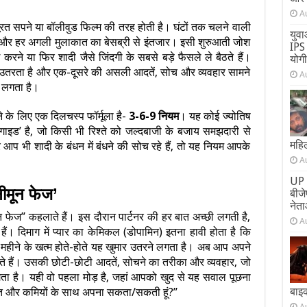
A
रत सपने या बॉलीवुड फिल्म की तरह होती है। घंटों तक चलने वाली
युवा
कान और हर अगली मुलाकात का बेसब्री से इंतजार। इसी शुरुआती जोश
IPS 
रने या फिर शादी जैसे जिंदगी के सबसे बड़े फैसले ले बैठते हैं।
योग
र उतरता है और एक-दूसरे की असली आदतें, सोच और व्यवहार सामने
A
े लगता है।
े के लिए एक दिलचस्प फॉर्मूला है-
3-6-9 नियम
। यह कोई ज्योतिष
 गाइड’ है, जो किसी भी रिश्ते को जल्दबाजी के बजाय समझदारी से
महिल
आप भी शादी के बंधन में बंधने की सोच रहे हैं, तो यह नियम आपके
A
UP 
नीमून फेज’
बीज
नेता
ून फेज” कहलाते हैं। इस दौरान पार्टनर की हर बात अच्छी लगती है,
A
ं। दिमाग में प्यार का केमिकल (डोपामिन) इतना हावी होता है कि
हीने के खत्म होते-होते यह खुमार उतरने लगता है। अब आप अपने
ते हैं। उसकी छोटी-छोटी आदतें, सोचने का तरीका और व्यवहार, जो
ा है। यही वो पहला मोड़ है, जहां आपको खुद से यह सवाल पूछना
बाइ
यत और कमियों के साथ अपना सकता/सकती हूं?”
A