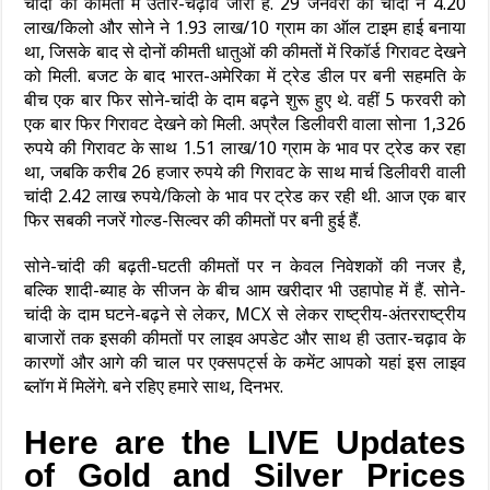
चांदी की कीमतों में उतार-चढ़ाव जारी है. 29 जनवरी को चांदी ने 4.20
लाख/किलो और सोने ने 1.93 लाख/10 ग्राम का ऑल टाइम हाई बनाया
था, जिसके बाद से दोनों कीमती धातुओं की कीमतों में रिकॉर्ड गिरावट देखने
को मिली. बजट के बाद भारत-अमेरिका में ट्रेड डील पर बनी सहमति के
बीच एक बार फिर सोने-चांदी के दाम बढ़ने शुरू हुए थे. वहीं 5 फरवरी को
एक बार फिर गिरावट देखने को मिली. अप्रैल डिलीवरी वाला सोना 1,326
रुपये की गिरावट के साथ 1.51 लाख/10 ग्राम के भाव पर ट्रेड कर रहा
था, जबकि करीब 26 हजार रुपये की गिरावट के साथ मार्च डिलीवरी वाली
चांदी 2.42 लाख रुपये/किलो के भाव पर ट्रेड कर रही थी. आज एक बार
फिर सबकी नजरें गोल्‍ड-सिल्‍वर की कीमतों पर बनी हुई हैं.
सोने-चांदी की बढ़ती-घटती कीमतों पर न केवल निवेशकों की नजर है,
बल्कि शादी-ब्‍याह के सीजन के बीच आम खरीदार भी उहापोह में हैं. सोने-
चांदी के दाम घटने-बढ़ने से लेकर, MCX से लेकर राष्‍ट्रीय-अंतरराष्‍ट्रीय
बाजारों तक इसकी कीमतों पर लाइव अपडेट और साथ ही उतार-चढ़ाव के
कारणों और आगे की चाल पर एक्‍सपर्ट्स के कमेंट आपको यहां इस लाइव
ब्‍लॉग में मिलेंगे. बने रहिए हमारे साथ, दिनभर.
Here are the LIVE Updates
of Gold and Silver Prices