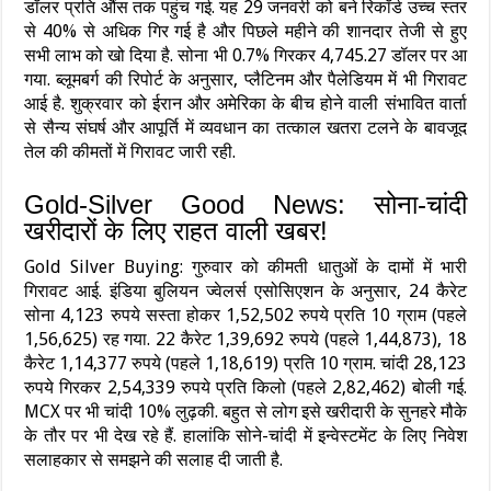
डॉलर प्रति औंस तक पहुंच गई. यह 29 जनवरी को बने रिकॉर्ड उच्च स्तर
से 40% से अधिक गिर गई है और पिछले महीने की शानदार तेजी से हुए
सभी लाभ को खो दिया है. सोना भी 0.7% गिरकर 4,745.27 डॉलर पर आ
गया. ब्लूमबर्ग की रिपोर्ट के अनुसार, प्लैटिनम और पैलेडियम में भी गिरावट
आई है. शुक्रवार को ईरान और अमेरिका के बीच होने वाली संभावित वार्ता
से सैन्य संघर्ष और आपूर्ति में व्यवधान का तत्काल खतरा टलने के बावजूद
तेल की कीमतों में गिरावट जारी रही.
Gold-Silver Good News: सोना-चांदी
खरीदारों के लिए राहत वाली खबर!
Gold Silver Buying: गुरुवार को कीमती धातुओं के दामों में भारी
गिरावट आई. इंडिया बुलियन ज्वेलर्स एसोसिएशन के अनुसार, 24 कैरेट
सोना 4,123 रुपये सस्ता होकर 1,52,502 रुपये प्रति 10 ग्राम (पहले
1,56,625) रह गया. 22 कैरेट 1,39,692 रुपये (पहले 1,44,873), 18
कैरेट 1,14,377 रुपये (पहले 1,18,619) प्रति 10 ग्राम. चांदी 28,123
रुपये गिरकर 2,54,339 रुपये प्रति किलो (पहले 2,82,462) बोली गई.
MCX पर भी चांदी 10% लुढ़की. बहुत से लोग इसे खरीदारी के सुनहरे मौके
के तौर पर भी देख रहे हैं. हालांकि सोने-चांदी में इन्‍वेस्‍टमेंट के लिए निवेश
सलाहकार से समझने की सलाह दी जाती है.