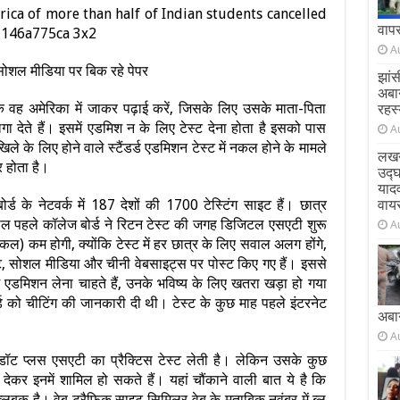
वाप
A
सोशल मीडिया पर बिक रहे पेपर
झांस
अबा
ि वह अमेरिका में जाकर पढ़ाई करें, जिसके लिए उसके माता-पिता
रहस्
 देते हैं। इसमें एडमिश न के लिए टेस्ट देना होता है इसको पास
A
 के लिए होने‎ वाले स्टैंडर्ड एडमिशन टेस्ट में‎ नकल होने के मामले
लखन
 होता है।
उद्
याद
र्ड के नेटवर्क में 187‎ देशों की 1700 टेस्टिंग साइट हैं। छात्र
वाय
ाल पहले कॉलेज बोर्ड ने रिटन टेस्ट‎ की जगह डिजिटल एसएटी शुरू
A
) कम होगी, ‎क्योंकि‎ टेस्ट में हर छात्र के लिए सवाल‎ अलग होंगे,
ट, सोशल मीडिया और चीनी‎ वेबसाइट्स पर पोस्ट किए गए हैं।‎ इससे‎
में एडमिशन लेना चाहते हैं, उनके‎ भविष्य के लिए खतरा खड़ा हो गया
र्ड‎ को चीटिंग की जानकारी दी थी। टेस्ट के कुछ‎ माह पहले इंटरनेट
अबा
A
 डॉट प्लस ‎एसएटी का प्रैक्टिस टेस्ट लेती है। लेकिन‎ उसके कुछ
देकर इनमें शामिल हो सकते‎ हैं। यहां चौंकाने वाली बात ये है कि
ब्लूबुक है। वेब ट्रैफिक साइट सिमिलर वेब ‎के मुताबिक नवंबर में ब्लू