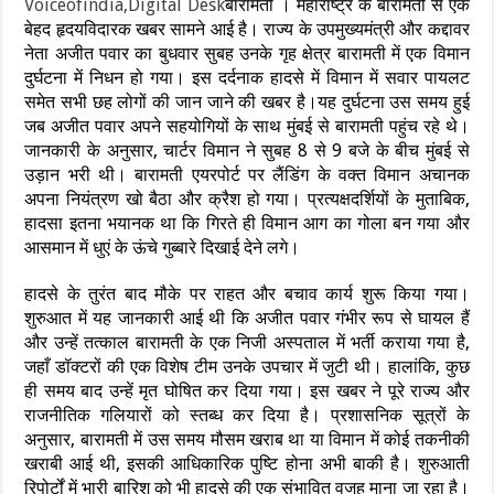
Voiceofindia,Digital Desk
बारामती । महाराष्ट्र के बारामती से एक
बेहद हृदयविदारक खबर सामने आई है। राज्य के उपमुख्यमंत्री और कद्दावर
नेता अजीत पवार का बुधवार सुबह उनके गृह क्षेत्र बारामती में एक विमान
दुर्घटना में निधन हो गया। इस दर्दनाक हादसे में विमान में सवार पायलट
समेत सभी छह लोगों की जान जाने की खबर है।यह दुर्घटना उस समय हुई
जब अजीत पवार अपने सहयोगियों के साथ मुंबई से बारामती पहुंच रहे थे।
जानकारी के अनुसार, चार्टर विमान ने सुबह 8 से 9 बजे के बीच मुंबई से
उड़ान भरी थी। बारामती एयरपोर्ट पर लैंडिंग के वक्त विमान अचानक
अपना नियंत्रण खो बैठा और क्रैश हो गया। प्रत्यक्षदर्शियों के मुताबिक,
हादसा इतना भयानक था कि गिरते ही विमान आग का गोला बन गया और
आसमान में धुएं के ऊंचे गुब्बारे दिखाई देने लगे।
हादसे के तुरंत बाद मौके पर राहत और बचाव कार्य शुरू किया गया।
शुरुआत में यह जानकारी आई थी कि अजीत पवार गंभीर रूप से घायल हैं
और उन्हें तत्काल बारामती के एक निजी अस्पताल में भर्ती कराया गया है,
जहाँ डॉक्टरों की एक विशेष टीम उनके उपचार में जुटी थी। हालांकि, कुछ
ही समय बाद उन्हें मृत घोषित कर दिया गया। इस खबर ने पूरे राज्य और
राजनीतिक गलियारों को स्तब्ध कर दिया है। प्रशासनिक सूत्रों के
अनुसार, बारामती में उस समय मौसम खराब था या विमान में कोई तकनीकी
खराबी आई थी, इसकी आधिकारिक पुष्टि होना अभी बाकी है। शुरुआती
रिपोर्टों में भारी बारिश को भी हादसे की एक संभावित वजह माना जा रहा है।