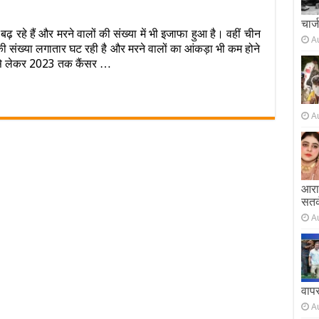
on
चार्
चीन
ढ़ रहे हैं और मरने वालों की संख्या में भी इजाफा हुआ है। वहीं चीन
और
A
 की संख्या लगातार घट रही है और मरने वालों का आंकड़ा भी कम होने
अमेरिका
ें
से लेकर 2023 तक कैंसर …
हारने
लगा
कैंसर,
भारत
A
ें
बढ़
हे
मरीज
और
मरने
आराम
ालों
सतर
की
तादात,
A
आखिर
्यों
?
वाप
A