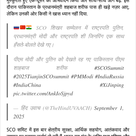
मुस्कुराते हुए एक-दूसरे का अभिवादन किया और साथ-साथ आगे बढ़े. इस
दौरान पाकिस्तान के प्रधानमंत्री शहबाज शरीफ पास ही खड़े नज़र आए,
लेकिन उनकी ओर किसी ने खास ध्यान नहीं दिया.
SCO शिखर सम्मेलन में राष्ट्रपति पुतिन,
प्रधानमंत्री मोदी और राष्ट्रपति शी जिनपिंग एक साथ
हँसते-बोलते देखे गए।
पीएम मोदी और पुतिन को देखते रह गए पाकिस्तान पीएम
शाहबाज शरीफ
#SCOSummit
#2025TianjinSCOsummit
#PMModi
#IndiaRussia
#IndiaChina
#XiJinping
pic.twitter.com/AnkIoSjpyd
— हिंद उवाच (@TheHindUVAACH)
September 1,
2025
SCO समिट में इस बार क्षेत्रीय सुरक्षा, आर्थिक सहयोग, आतंकवाद और