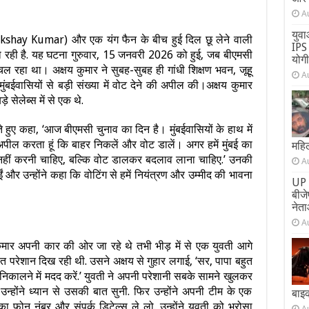
A
युवा
shay Kumar) और एक यंग फैन के बीच हुई दिल छू लेने वाली
IPS 
 रही है. यह घटना गुरुवार, 15 जनवरी 2026 को हुई, जब बीएमसी
योग
 चल रहा था। अक्षय कुमार ने सुबह-सुबह ही गांधी शिक्षण भवन, जूहू
A
ंबईवासियों से बड़ी संख्या में वोट देने की अपील की।अक्षय कुमार
 सेलेब्स में से एक थे.
े हुए कहा, ‘आज बीएमसी चुनाव का दिन है। मुंबईवासियों के हाथ में
 अपील करता हूं कि बाहर निकलें और वोट डालें। अगर हमें मुंबई का
महिल
 नहीं करनी चाहिए, बल्कि वोट डालकर बदलाव लाना चाहिए.’ उनकी
A
ं और उन्होंने कहा कि वोटिंग से हमें नियंत्रण और उम्मीद की भावना
UP 
बीज
नेता
A
ुमार अपनी कार की ओर जा रहे थे तभी भीड़ में से एक युवती आगे
परेशान दिख रही थी. उसने अक्षय से गुहार लगाई, ‘सर, पापा बहुत
बाहर निकालने में मदद करें.’ युवती ने अपनी परेशानी सबके सामने खुलकर
न्होंने ध्यान से उसकी बात सुनी. फिर उन्होंने अपनी टीम के एक
बाइ
फोन नंबर और संपर्क डिटेल्स ले लो. उन्होंने युवती को भरोसा
A