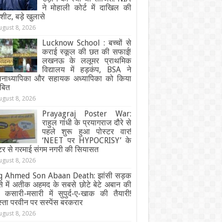
ने मोहाली कोर्ट में दाखिल की
जशीट, बड़े खुलासे
ugust 8, 2026
Lucknow School : बच्चों से
कराई स्कूल की छत की सफाई!
लखनऊ के ललूमर प्राथमिक
विद्यालय में हड़कंप, BSA ने
धानाध्यापिका और सहायक अध्यापिका को किया
ंबित
ugust 8, 2026
Prayagraj Poster War:
राहुल गांधी के प्रयागराज दौरे से
पहले शुरू हुआ पोस्टर वार!
‘NEET पर HYPOCRISY’ के
्टर से गरमाई संगम नगरी की सियासत
ugust 8, 2026
q Ahmed Son Abaan Death: झांसी सड़क
से में अतीक अहमद के सबसे छोटे बेटे अबान की
, कसारी-मसारी में सुपुर्द-ए-खाक की तैयारी!
्ता परवीन पर सस्पेंस बरकरार
ugust 8, 2026