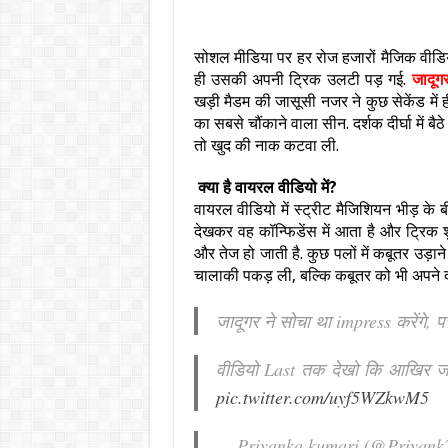
सोशल मीडिया पर हर रोज हजारों मैजिक वीडियो
ही उसकी अपनी ट्रिक उलटी पड़ गई.
जादूग
खड़ी मैडम की जासूसी नजर ने कुछ सेकेंड में
का सबसे चौंकाने वाला सीन. दर्शक दीर्घा में 
तो खुद की नाक कटवा ली.
क्या है वायरल वीडियो में?
वायरल वीडियो में स्ट्रीट मैजिशियन भीड़ क
देखकर वह कॉन्फिडेंस में आता है और ट्रिक श
और तेज हो जाती है. कुछ पलों में कबूतर उड़
चालाकी पकड़ ली, बल्कि कबूतर को भी अपने दो
जादूगर ने सोचा था impress करेंगे, 
वीडियो Last तक देखो कि आखिर जा
pic.twitter.com/uyf5WZkwM5
— Priyanka kumari (@Priyan