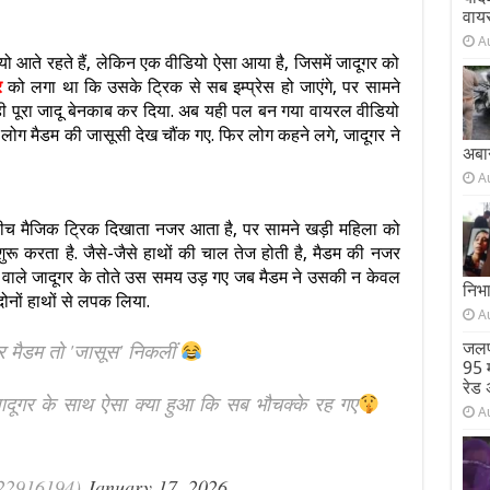
वाय
A
 आते रहते हैं, लेकिन एक वीडियो ऐसा आया है, जिसमें जादूगर को
र
को लगा था कि उसके ट्रिक से सब इम्प्रेस हो जाएंगे, पर सामने
 ही पूरा जादू बेनकाब कर दिया. अब यही पल बन गया वायरल वीडियो
बैठे लोग मैडम की जासूसी देख चौंक गए. फिर लोग कहने लगे, जादूगर ने
अबा
A
े बीच मैजिक ट्रिक दिखाता नजर आता है, पर सामने खड़ी महिला को
ुरू करता है. जैसे-जैसे हाथों की चाल तेज होती है, मैडम की नजर
ाने वाले जादूगर के तोते उस समय उड़ गए जब मैडम ने उसकी न केवल
निभ
नों हाथों से लपक लिया.
A
पर मैडम तो 'जासूस' निकलीं
जलप
95 म
रेड 
दूगर के साथ ऐसा क्या हुआ कि सब भौचक्के रह गए
A
k22916194)
January 17, 2026