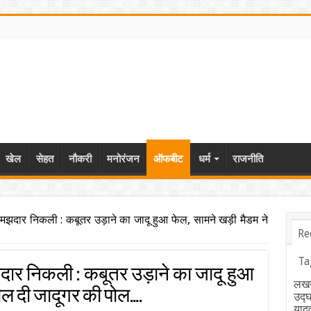
खेल
सेहत
नौकरी
मनोरंजन
ऑफबीट
धर्म
राजनीति
समझदार निकली : कबूतर उड़ाने का जादू हुआ फेल, सामने खड़ी मैडम ने
Re
Ta
दार निकली : कबूतर उड़ाने का जादू हुआ
लखन
ोल दी जादूगर की पोल….
उद्
याद